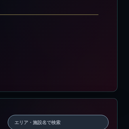
エ
リ
ア・