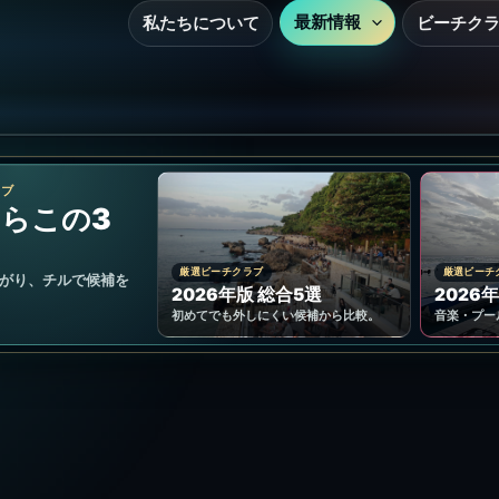
最新情報
私たちについて
ビーチク
ラブ
らこの3
厳選ビーチクラブ
厳選ビーチ
がり、チルで候補を
2026年版 総合5選
2026年
初めてでも外しにくい候補から比較。
音楽・プー