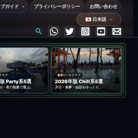
ラブガイド
プライバシーポリシー
お問い合わせ
日本語
検
索
クラブ
厳選ビーチクラブ
版 Party系5選
2026年版 Chill系5選
ル・夜の熱量で選ぶ。
夕日・食事・会話をゆっくり。