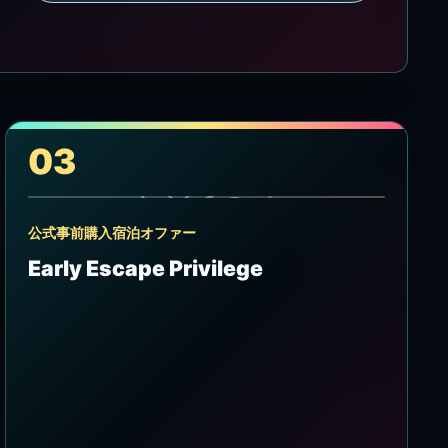
施
設
名
で
検
索
03
公式事前購入宿泊オファー
Early Escape Privilege