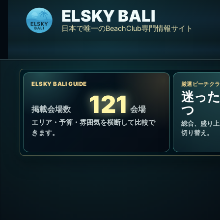
内
ELSKY BALI
容
日本で唯一のBeachClub専門情報サイト
を
ス
キ
ッ
ELSKY BALI GUIDE
プ
厳選ビーチク
迷った
121
つ
掲載会場数
会場
エリア・予算・雰囲気を横断して比較で
総合、盛り上
きます。
切り替え。