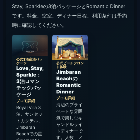
Stay, Sparkleの3泊パッケージとRomantic Dinner
です。料金、空室、ディナー日程、利用条件は予約
時に確認してください。
公式3泊宿泊パッ
公式ビーチフロン
ケージ
ト体験
Love, Stay,
Jimbaran
Sparkle：
Beachの
3泊ロマン
Romantic
チックパッ
Dinner
ケージ
プロモ詳細
プロモ詳細
海辺のプライ
Royal Villa 3
ベートな雰囲
泊、サンセッ
気で楽しむキ
トカクテル、
ャンドルライ
Jimbaran
トディナーで
Beachでの星
す。人数、メ