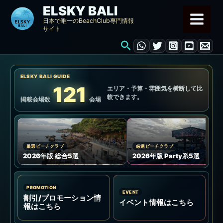
内
ELSKY BALI
容
日本で唯一のBeachClub専門情報
サイト
を
検
ス
索
キ
ッ
ELSKY BALI GUIDE
プ
121
エリア・予算・雰囲気を横断して比
較できます。
掲載会場数
会場
厳選ビーチクラブ
厳選ビーチクラブ
2026年版 総合5選
2026年版 Party系5選
PROMOTION
EVENT
割引/プロモーション情
イベント情報はこちら
報はこちら