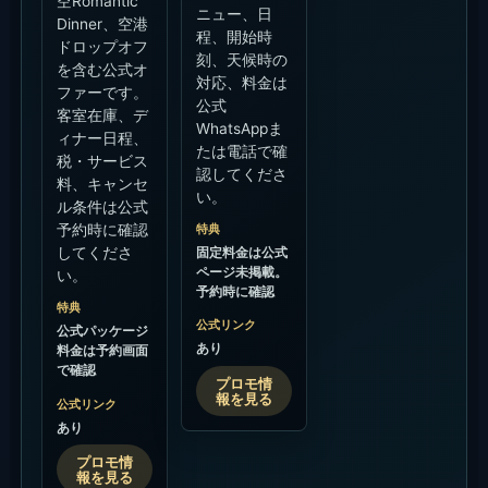
空Romantic
ニュー、日
Dinner、空港
程、開始時
ドロップオフ
刻、天候時の
を含む公式オ
対応、料金は
ファーです。
公式
客室在庫、デ
WhatsAppま
ィナー日程、
たは電話で確
税・サービス
認してくださ
料、キャンセ
い。
ル条件は公式
特典
予約時に確認
固定料金は公式
してくださ
ページ未掲載。
い。
予約時に確認
特典
公式リンク
公式パッケージ
あり
料金は予約画面
で確認
プロモ情
報を見る
公式リンク
あり
プロモ情
報を見る