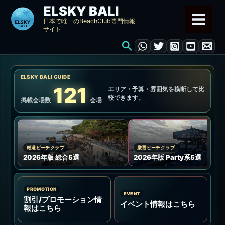
内
ELSKY BALI
容
日本で唯一のBeachClub専門情報
サイト
を
検
ス
索
キ
ッ
ELSKY BALI GUIDE
プ
121
エリア・予算・雰囲気を横断して比
較できます。
掲載会場数
会場
厳選ビーチクラブ
厳選ビーチクラブ
2026年版 総合5選
2026年版 Party系5選
PROMOTION
EVENT
割引/プロモーション情
イベント情報はこちら
報はこちら