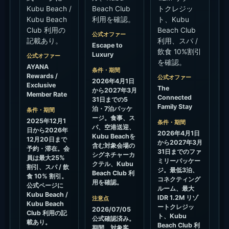
Kubu Beach /
Beach Club
トクレジッ
Kubu Beach
利用を確認。
ト、Kubu
Club 利用の
Beach Club
公式オファー
記載あり。
利用、スパ /
Escape to
飲食 10%割引
Luxury
公式オファー
を確認。
AYANA
条件・期間
Rewards /
公式オファー
2026年4月1日
Exclusive
The
から2027年3月
Member Rate
Connected
31日までの5
Family Stay
泊・7泊パッケ
条件・期間
ージ。食事、ス
2025年12月1
条件・期間
パ、空港送迎、
日から2026年
2026年4月1日
Kubu Beachを
12月20日まで
から2027年3月
含む対象会場の
予約・滞在。会
31日までのファ
シグネチャーカ
員は最大25%
ミリーパッケー
クテル、Kubu
割引、スパ / 飲
ジ。最低3泊、
Beach Club 利
食 10% 割引。
コネクティング
用を確認。
公式ページに
ルーム、最大
Kubu Beach /
IDR 1.2M リゾ
注意点
Kubu Beach
ートクレジッ
2026/07/05
Club 利用の記
ト、Kubu
公式確認済み。
載あり。
Beach Club 利
期間、対象客