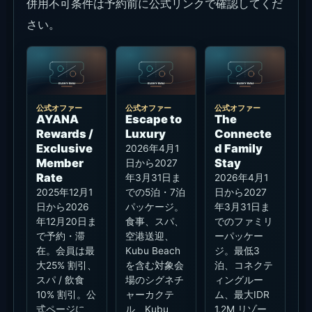
併用不可条件は予約前に公式リンクで確認してくだ
さい。
公式オファー
公式オファー
公式オファー
AYANA
Escape to
The
Rewards /
Luxury
Connecte
Exclusive
d Family
2026年4月1
Member
Stay
日から2027
Rate
年3月31日ま
2026年4月1
2025年12月1
での5泊・7泊
日から2027
日から2026
パッケージ。
年3月31日ま
年12月20日ま
食事、スパ、
でのファミリ
で予約・滞
空港送迎、
ーパッケー
在。会員は最
Kubu Beach
ジ。最低3
大25% 割引、
を含む対象会
泊、コネクテ
スパ / 飲食
場のシグネチ
ィングルー
10% 割引。公
ャーカクテ
ム、最大IDR
式ページに
ル、Kubu
1.2M リゾー