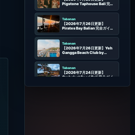
ガイド | Kedunguのビアガーデ
ン、ピザ、ゲーム、予約
Tabanan
【2026年7月26日更新】
Pirates Bay Balian 完全ガイド |
バリアンの海辺レストラン、サン
セット、席、予約
Tabanan
【2026年7月26日更新】Yeh
Gangga Beach Club by
Uname 完全ガイド | Tabananの
プール、ビーチ席、夕景、予約
Tabanan
【2026年7月24日更新】
Ombak at Soori Bali 完全ガイ
ド | タバナン・クラティンの海辺
レストラン、サンセット、席、予
更新のあったビーチクラブ
約
Uluwatu
【2026年8月5日更新】
Sundays Beach Club 完全ガイ
ド | ウルワツの白砂ビーチ・イン
クリネーター・席選び
Seminyak
【2026年8月5日更新】
SugarSand 完全ガイド | セミニ
ャックの海辺和食・プール・席選