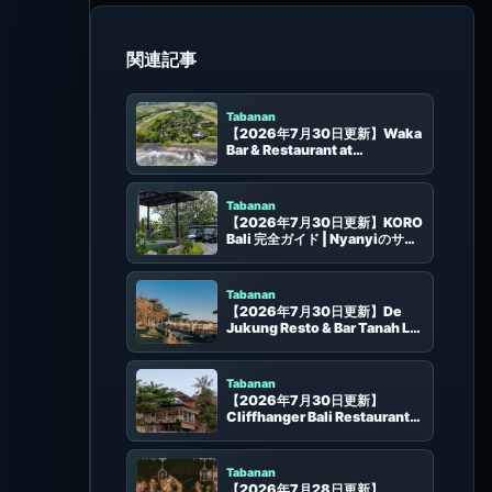
同じエリアのビーチクラブ
Tabanan
【2026年7月30日更新】Waka
Bar & Restaurant at
WakaGangga 完全ガイド | Yeh
Ganggaの海辺レストラン、プー
ルテラス、予約
Tabanan
【2026年7月30日更新】KORO
Bali 完全ガイド | Nyanyiのサン
セットラウンジ、庭、席、予約
Tabanan
【2026年7月30日更新】De
Jukung Resto & Bar Tanah Lot
完全ガイド | Tanah Lotの海景
色、夕日、席、予約
Tabanan
【2026年7月30日更新】
Cliffhanger Bali Restaurant
完全ガイド | Yeh Ganggaの海辺
レストラン、夕日、席、予約
Tabanan
【2026年7月28日更新】
Pigstone Taphouse Bali 完全