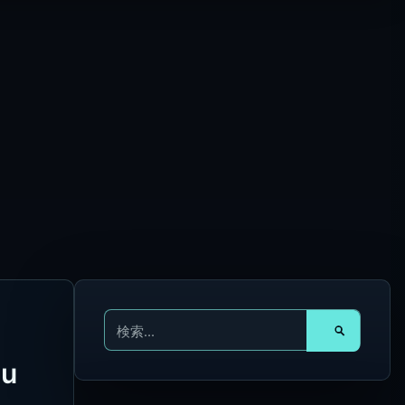
検
索
対
u
象
: