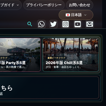
ラブガイド
プライバシーポリシー
お問い合わせ
日本語
検
索
チクラブ
厳選ビーチクラブ
年版 Party系5選
2026年版 Chill系5選
ール・夜の熱量で選ぶ。
夕日・食事・会話をゆっくり。
こちら
認