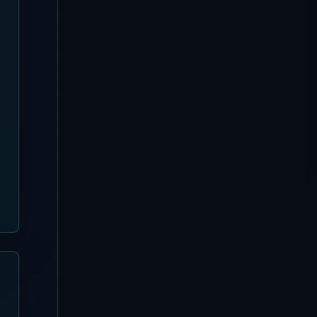
【2026年8月4日更新】
Missoni Resort Club 完全ガイ
ド
Canggu
【2026年8月3日更新】Favela
Chic Beach Club 完全ガイド
Sanur
【2026年8月3日更新】Pier
Eight Bali 完全ガイド | Sanurの
ビーチダイニングとシーフード
BBQ