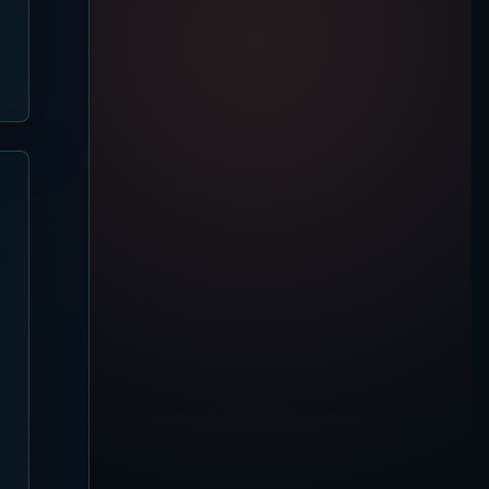
び
Uluwatu
【2026年8月5日更新】El
Kabron Bali 完全ガイド | ウルワ
ツの崖上プール・サンセットシア
ター・席選び
Seminyak
【2026年8月4日更新】Suka
Sunset Beach Club / Sunset
Beach Bali 完全ガイド | スミニ
ャックで夕日・プール・地中海フ
ードを楽しむ
Nusa Lembongan
【2026年8月4日更新】ARNA
Ocean Lounge 完全ガイド | ヌ
サチュニンガン・Blue Lagoon
の海景ラウンジ
Nusa Penida
【2026年8月4日更新】Silo
Beach Club 完全ガイド | ヌサペ
ニダの席・プール・予約
Kuta
【2026年8月4日更新】Azul
Beach Club 完全ガイド | レギャ
ンの竹建築・Tiki Bar・席選び
Nusa Dua