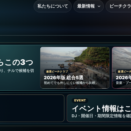
私たちについて
最新情報
ビーチク
らこの3つ
り、チルで候補を切
厳選ビーチクラブ
厳選ビー
2026年版 総合5選
2026
初めてでも外しにくい候補から比較。
音楽・プ
EVENT
イベント情報は
DJ・開催日・期間限定情報を確