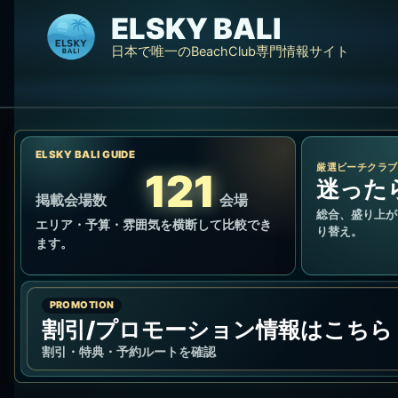
内
ELSKY BALI
容
日本で唯一のBeachClub専門情報サイト
を
ス
キ
ッ
プ
ELSKY BALI GUIDE
厳選ビーチクラブ
121
迷った
掲載会場数
会場
総合、盛り上が
エリア・予算・雰囲気を横断して比較でき
り替え。
ます。
PROMOTION
割引/プロモーション情報はこちら
割引・特典・予約ルートを確認