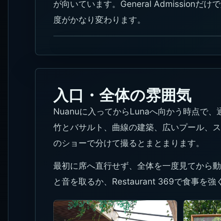
が向いています。General Admission
度がかなり変わります。
入口・全体の雰囲気
Nuanuに入ってからLunaへ向かう時点
竹とバサルト、曲線の建築、広いプール、ス
のショーで分けて撮るとまとまります。
最初に席へ直行せず、全体を一度見てから動くと、
と音を取るか、Restaurant 369で食事