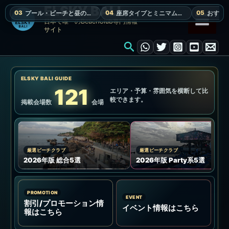
内
ELSKY BALI
容
日本で唯一のBeachClub専門情報
サイト
を
検
ス
索
キ
ッ
ELSKY BALI GUIDE
プ
121
エリア・予算・雰囲気を横断して比
較できます。
掲載会場数
会場
厳選ビーチクラブ
厳選ビーチクラブ
2026年版 総合5選
2026年版 Party系5選
PROMOTION
EVENT
割引/プロモーション情
イベント情報はこちら
報はこちら