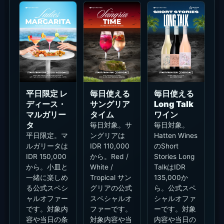
平日限定 レ
毎日使える
毎日使える
ディース・
サングリア
Long Talk
マルガリー
タイム
ワイン
タ
毎日対象。サ
毎日対象。
平日限定。マ
ングリアは
Hatten Wines
ルガリータは
IDR 110,000
のShort
IDR 150,000
から。Red /
Stories Long
から。小皿と
White /
TalkはIDR
一緒に楽しめ
Tropical サン
135,000か
る公式スペシ
グリアの公式
ら。公式スペ
ャルオファー
スペシャルオ
シャルオファ
です。対象内
ファーです。
ーです。対象
容や当日の条
対象内容や当
内容や当日の