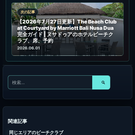
次の記事
【2026年7月27日更新】The Beach Club
at Courtyard by Marriott Bali Nusa Dua
完全ガイド | ヌサドゥアのホテルビーチク
ラブ、席、予約
2026.06.01
検
索
対
象
:
同じエリアのビーチクラブ