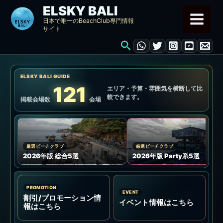
内
ELSKY BALI
容
日本で唯一のBeachClub専門情報
サイト
を
検
ス
索
キ
ッ
ELSKY BALI GUIDE
プ
121
エリア・予算・雰囲気を横断して比
較できます。
掲載会場数
会場
厳選ビーチクラブ
厳選ビーチクラブ
2026年版 総合5選
2026年版 Party系5選
PROMOTION
EVENT
割引/プロモーション情
イベント情報はこちら
報はこちら