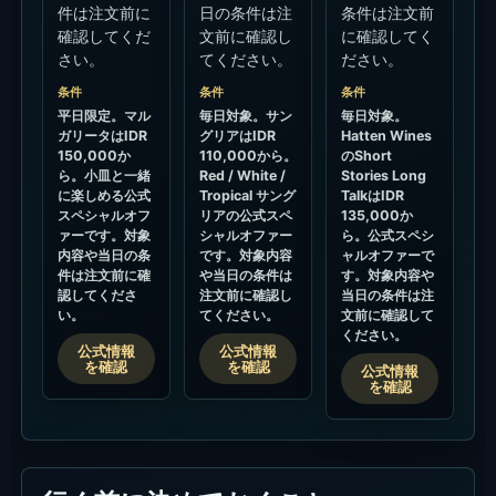
件は注文前に
日の条件は注
条件は注文前
確認してくだ
文前に確認し
に確認してく
さい。
てください。
ださい。
条件
条件
条件
平日限定。マル
毎日対象。サン
毎日対象。
ガリータはIDR
グリアはIDR
Hatten Wines
150,000か
110,000から。
のShort
ら。小皿と一緒
Red / White /
Stories Long
に楽しめる公式
Tropical サング
TalkはIDR
スペシャルオフ
リアの公式スペ
135,000か
ァーです。対象
シャルオファー
ら。公式スペシ
内容や当日の条
です。対象内容
ャルオファーで
件は注文前に確
や当日の条件は
す。対象内容や
認してくださ
注文前に確認し
当日の条件は注
い。
てください。
文前に確認して
ください。
公式情報
公式情報
を確認
を確認
公式情報
を確認