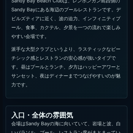
海辺で楽しむカクテルと軽食
昼から夕方にかけて、カクテル、軽食、シーフー
ド、ウェスタン系メニューをつなげやすい会場で
す。