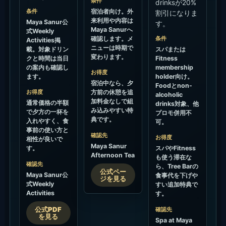
条件
drinksが20%
条件
宿泊者向け。外
割引になりま
来利用や内容は
Maya Sanur公
す。
Maya Sanurへ
式Weekly
確認します。メ
条件
Activities掲
ニューは時期で
載。対象ドリン
スパまたは
変わります。
クと時間は当日
Fitness
の案内も確認し
membership
お得度
ます。
holder向け。
宿泊中なら、夕
Foodとnon-
お得度
方前の休憩を追
alcoholic
加料金なしで組
通常価格の半額
drinks対象、他
み込みやすい特
で夕方の一杯を
プロモ併用不
典です。
入れやすく、食
可。
事前の使い方と
確認先
お得度
相性が良いで
Maya Sanur
す。
スパやFitness
Afternoon Tea
も使う滞在な
確認先
ら、Tree Barの
公式ペー
Maya Sanur公
食事代を下げや
ジを見る
式Weekly
すい追加特典で
Activities
す。
公式PDF
確認先
を見る
Spa at Maya