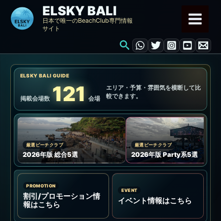
内
ELSKY BALI
容
日本で唯一のBeachClub専門情報
サイト
を
検
ス
索
キ
ッ
ELSKY BALI GUIDE
プ
121
エリア・予算・雰囲気を横断して比
較できます。
掲載会場数
会場
厳選ビーチクラブ
厳選ビーチクラブ
2026年版 総合5選
2026年版 Party系5選
PROMOTION
EVENT
割引/プロモーション情
イベント情報はこちら
報はこちら