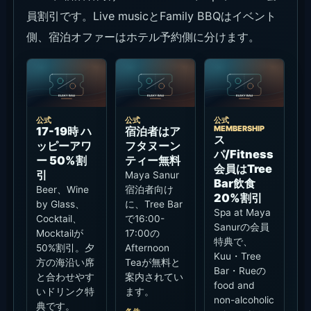
員割引です。Live musicとFamily BBQはイベント
側、宿泊オファーはホテル予約側に分けます。
公式
公式
公式
MEMBERSHIP
17-19時 ハ
宿泊者はア
ス
ッピーアワ
フタヌーン
パ/Fitness
ー 50%割
ティー無料
会員はTree
引
Maya Sanur
Bar飲食
Beer、Wine
宿泊者向け
20%割引
by Glass、
に、Tree Bar
Spa at Maya
Cocktail、
で16:00-
Sanurの会員
Mocktailが
17:00の
特典で、
50%割引。夕
Afternoon
Kuu・Tree
方の海沿い席
Teaが無料と
Bar・Rueの
と合わせやす
案内されてい
food and
いドリンク特
ます。
non-alcoholic
典です。