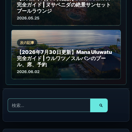
完全ガイド | ヌサペニダの絶景サンセット
プールラウンジ
2026.05.25
次の記事
【2026年7月30日更新】Mana Uluwatu
完全ガイド | ウルワツ／スルバンのプー
ル、席、予約
2026.06.02
検
索
対
象
: