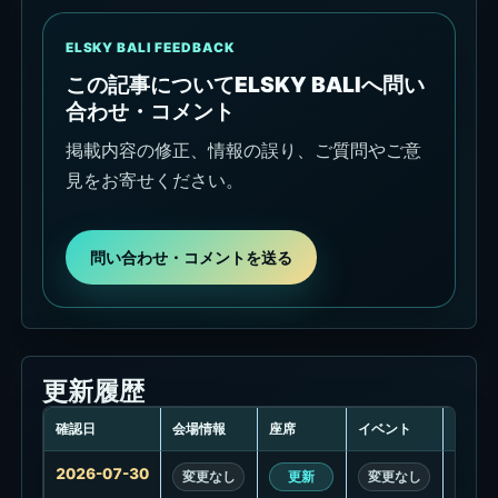
ELSKY BALI FEEDBACK
この記事についてELSKY BALIへ問い
合わせ・コメント
掲載内容の修正、情報の誤り、ご質問やご意
見をお寄せください。
問い合わせ・コメントを送る
更新履歴
確認日
会場情報
座席
イベント
プロモ
更
2026-07-30
変更なし
更新
変更なし
変更
新