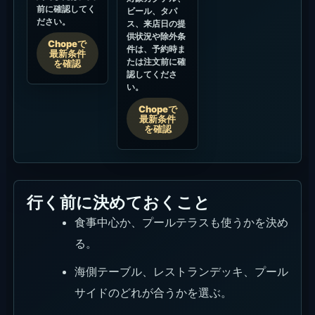
前に確認してく
ビール、タパ
ださい。
ス、来店日の提
供状況や除外条
Chopeで
件は、予約時ま
最新条件
たは注文前に確
を確認
認してくださ
い。
Chopeで
最新条件
を確認
行く前に決めておくこと
食事中心か、プールテラスも使うかを決め
る。
海側テーブル、レストランデッキ、プール
サイドのどれが合うかを選ぶ。