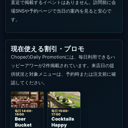
直近で掲載するイベントはありません。訪問前に会
場SNSや予約ページで当日の案内を見ると安心で
す。
現在使える割引・プロモ
ChopeのDaily Promotionには、毎日利用できるハ
ッピーアワーが2件掲載されています。来店日の提
供状況と対象メニューは、予約時または注文前に確
認してください。
毎日 14:00-
毎日 15:00-
16:00
17:00
Beer
Cocktails
Bucket
Happy