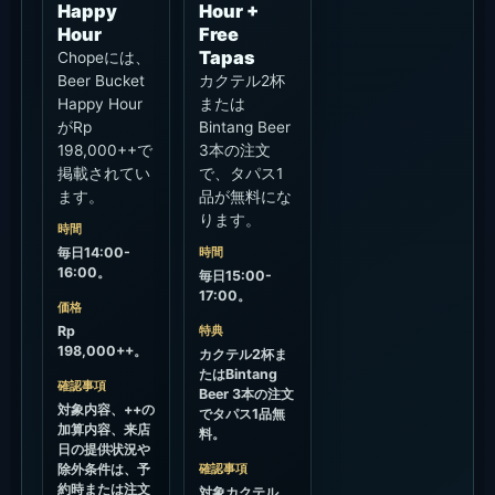
Happy
Hour +
Hour
Free
Tapas
Chopeには、
Beer Bucket
カクテル2杯
Happy Hour
または
がRp
Bintang Beer
198,000++で
3本の注文
掲載されてい
で、タパス1
ます。
品が無料にな
ります。
時間
毎日14:00-
時間
16:00。
毎日15:00-
17:00。
価格
Rp
特典
198,000++。
カクテル2杯ま
たはBintang
確認事項
Beer 3本の注文
対象内容、++の
でタパス1品無
加算内容、来店
料。
日の提供状況や
除外条件は、予
確認事項
約時または注文
対象カクテル、