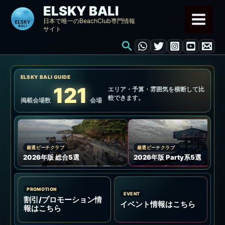
内
ELSKY BALI
容
日本で唯一のBeachClub専門情報
サイト
を
検
ス
索
キ
ッ
ELSKY BALI GUIDE
プ
121
エリア・予算・雰囲気を横断して比
較できます。
掲載会場数
会場
厳選ビーチクラブ
厳選ビーチクラブ
2026年版 総合5選
2026年版 Party系5選
PROMOTION
EVENT
割引/プロモーション情
イベント情報はこちら
報はこちら