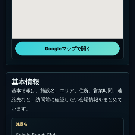
タンジュン・ベノア / Nusa Dua
住所
Jl. Pratama No.95, Benoa, Kec. Kuta Sel.,
Kabupaten Badung, Bali 80363
営業時間
10:00-23:00
電話
+62 361 775216
メール
reservation@sakalaresortbali.com