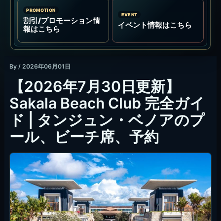
Sakala Beach Clubはどんな場
所？
タンジュン・ベノア / NUSA DUA
Sakala Beach Clubは、タンジュン・ベノアの海辺
に面したThe Sakala Resort Bali内のビーチクラブ
です。インフィニティプール、プールバー、ビーチ
アクセス、レストラン、ビーチバー / ピザバーがま
とまり、昼のプール利用から夕方以降の食事まで一
つの会場で組み立てやすい場所です。
席別の固定ミニマムチャージは公開ページ上で確認
できないため、外部利用としてプールやデイパスを
使う日は、人数、時間、席、含まれるものを先に確