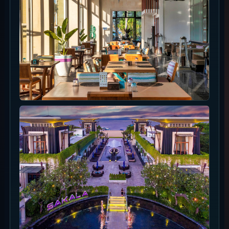
庭・海辺・昼から夕方の過ごし方
昼はプール、プールバー、ビーチバー / ピザバーを
つなぐ使い方が自然です。夕方以降はレストランや
イベント系のBBQに寄せると、泳ぐだけで終わらな
い過ごし方になります。