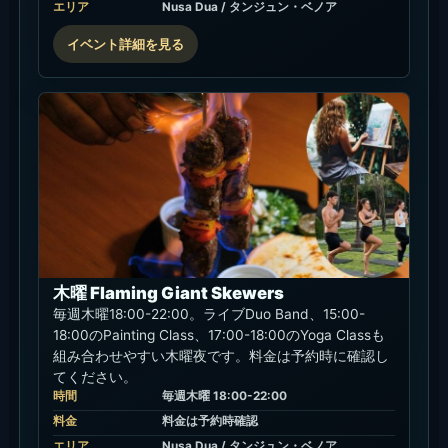
現在使える割引・プロモ
この記事で確認済みのSakala Beach Clubの公式プ
ロモは、毎週月曜の「Monday Pizza Day」です。
対象メニュー、無料アイスクリームの条件、当日の
在庫や適用条件は、注文前に公式リンクまたは予約
窓口で確認してください。
公式ダイニング特
典 / 月曜
Monday
Pizza Day
無料アイス
クリーム付
き
公式Sakala特