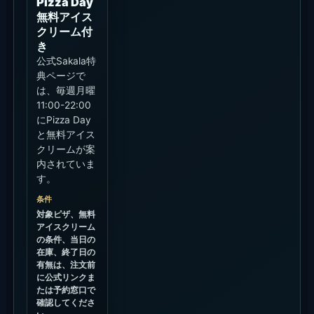
確認
2026-06-13に
公式特典ページ
で確認。終了日
は表示されてい
ません。
公式詳細
を見る
確認日：2026年6月13日
行く前に決めておくこと
プール利用、食事中心、夕方イベント目的
のどれかを先に決める。
Sun Lounger、Restaurant Table、ビーチ
フロントダイニングの希望を決める。