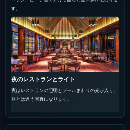
ンクで確認してください。
土曜 Mediterranean BBQ by the Beach
毎週土曜18:00-22:00。ライブAcoustic Music、
Dance Performance、11:00-19:00のSakala Marketと
合わせて、夕方から夜向きに使えます。料金は予約時
に確認してください。
時間
毎週土曜 18:00-22:00
料金
料金は予約時確認
エリア
Nusa Dua / タンジュン・ベノア
イベント詳細を見る