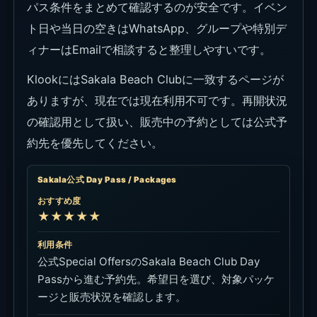
Sakala公式 WhatsApp
おすすめ度
★★★★☆
利用条件
予約営業時間内の公式窓口。人数、希望日、到着
時刻、Day Pass、当日空き状況を直接確認しま
す。
リンク
WhatsAppで直接確認
Sakala公式 電話
おすすめ度