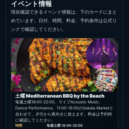
水曜 Balinese Vaganza BBQ
毎週水曜18:00-22:00。IDR 200,000++からのBBQ、
エスニックバンド、Sakala Market、無料ウォーター
バレーとジャムークラスを楽しめる夜です。
時間
毎週水曜 18:00-22:00
料金
IDR 200,000++から
エリア
Nusa Dua / タンジュン・ベノア
イベント詳細を見る