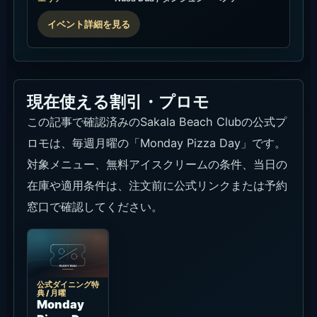
典ページで
は、毎週月曜
11:00-22:00
にPizza Day
と無料アイス
クリームが案
内されていま
す。
条件
対象ピザ、無料
アイスクリーム
の条件、当日の
在庫、終了日の
有無は、注文前
に公式リンクま
たは予約窓口で
確認してくださ
い。
内容
Pizza Dayで無
料アイスクリー
ム付き