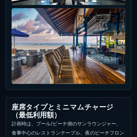
パスやプール利用条件は予約時確認で扱います。
ビーチ / プール サンラウンジャー
Day Passは公式予約導線でIDR 400,000から、税10%・
サービス10%込。席別固定ミニマムやF&B