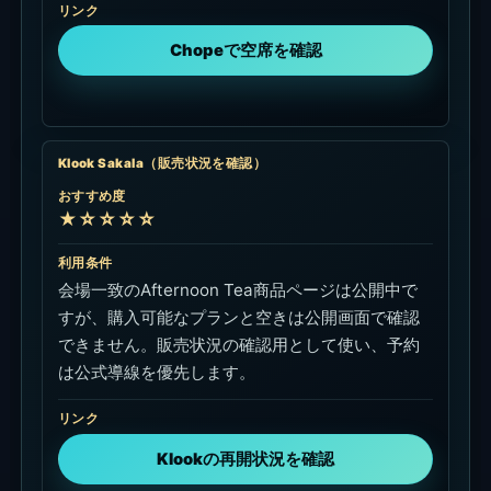
アクセス・Google Map
目的地はThe Sakala Resort Bali / Sakala Beach
Clubで設定します。Nusa Dua中心部からはタンジ
ュン・ベノア方面へ短距離移動、Seminyakや
Canggu方面からは南部横断になるため時間に余裕
を持ってください。