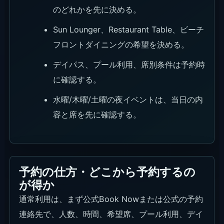
KlookにはSakala Beach Clubに一致するページが
ありますが、現在では現在利用不可です。再開状況
の確認用として扱い、販売中の予約としては公式予
約先を優先してください。
Sakala公式 Day Pass / Packages
おすすめ度
★★★★★
利用条件
公式Special OffersのSakala Beach Club Day
Passから進む予約先。希望日を選び、対象パッケ
ージと販売状況を確認します。
リンク
公式Day Passを確認