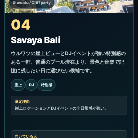
Uluwatu / Cliff party
04
Savaya Bali
ウルワツの崖上ビューとDJイベントが強い特別感の
ある一軒。普通のプール滞在より、景色と音楽で記
憶に残したい日に選びたい候補です。
崖上
DJ
特別感
選定理由
崖上ロケーションとDJイベントの非日常感が強い。
向いている人