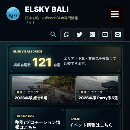
内
ELSKY BALI
容
日本で唯一のBeachClub専門情報
を
サイト
ス
キ
検
ッ
索
プ
ELSKY BALI GUIDE
121
エリア・予算・雰囲気を横断して
比較できます。
掲載会場数
会場
厳選ビーチクラブ
厳選ビーチクラブ
2026年版 総合5選
2026年版 Party系5選
PROMOTION
EVENT
割引/プロモーション情
イベント情報はこちら
報はこちら