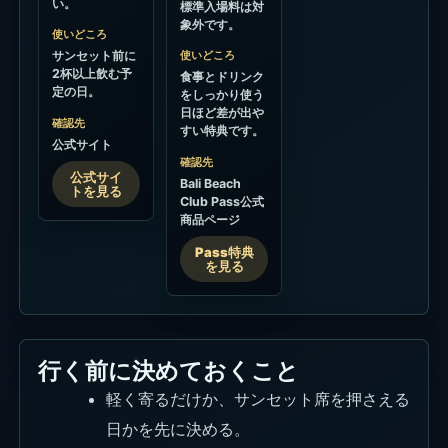
い。
標準入場料は対
象外です。
使いどころ
サンセット前に
使いどころ
2杯以上飲む予
食事とドリンク
定の日。
をしっかり使う
日ほど差が出や
確認先
すい特典です。
公式サイト
確認先
公式サイ
Bali Beach
トを見る
Club Pass公式
商品ページ
Pass特典
を見る
行く前に決めておくこと
軽く寄るだけか、サンセット席を押さえる
日かを先に決める。