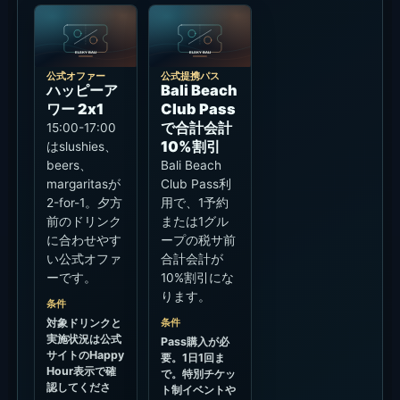
公式オファー
公式提携パス
ハッピーア
Bali Beach
ワー 2x1
Club Pass
で合計会計
15:00-17:00
10%割引
はslushies、
beers、
Bali Beach
margaritasが
Club Pass利
2-for-1。夕方
用で、1予約
前のドリンク
または1グル
に合わせやす
ープの税サ前
い公式オファ
合計会計が
ーです。
10%割引にな
ります。
条件
対象ドリンクと
条件
実施状況は公式
Pass購入が必
サイトのHappy
要。1日1回ま
Hour表示で確
で。特別チケッ
認してくださ
ト制イベントや