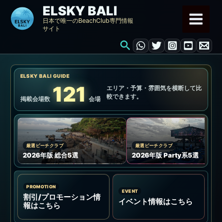
内
ELSKY BALI
容
日本で唯一のBeachClub専門情報
サイト
を
検
ス
索
キ
ッ
ELSKY BALI GUIDE
プ
121
エリア・予算・雰囲気を横断して比
較できます。
掲載会場数
会場
厳選ビーチクラブ
厳選ビーチクラブ
2026年版 総合5選
2026年版 Party系5選
PROMOTION
EVENT
割引/プロモーション情
イベント情報はこちら
報はこちら