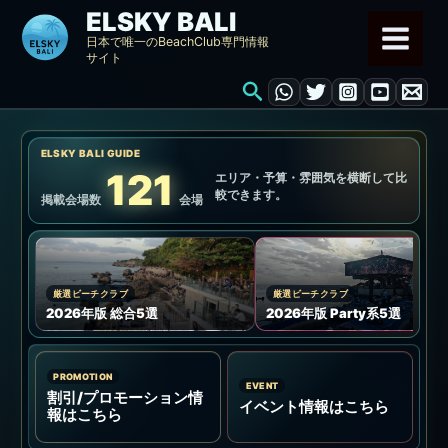
内
ELSKY BALI
容
日本で唯一のBeachClub専門情報
サイト
を
検
ス
索
キ
ッ
ELSKY BALI GUIDE
プ
121
エリア・予算・雰囲気を横断して比
較できます。
掲載会場数
会場
厳選ビーチクラブ
厳選ビーチクラブ
2026年版 総合5選
2026年版 Party系5選
PROMOTION
EVENT
割引/プロモーション情
イベント情報はこちら
報はこちら