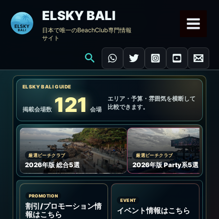
内
ELSKY BALI
容
日本で唯一のBeachClub専門情報
を
サイト
ス
キ
検
ッ
索
プ
ELSKY BALI GUIDE
121
エリア・予算・雰囲気を横断して
比較できます。
掲載会場数
会場
厳選ビーチクラブ
厳選ビーチクラブ
2026年版 総合5選
2026年版 Party系5選
PROMOTION
EVENT
割引/プロモーション情
イベント情報はこちら
報はこちら