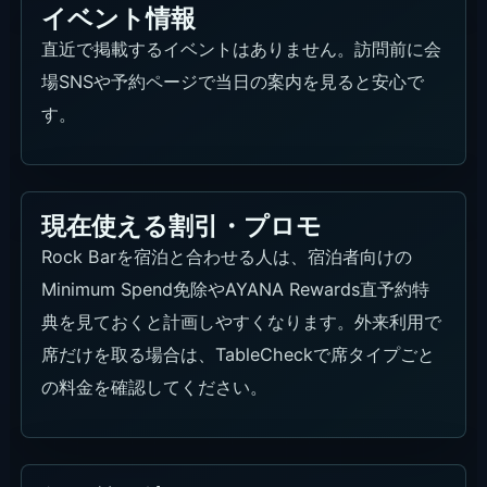
席位置の希望、固定デポジット、税・サー
ビスを予約時に確認する。
スマートカジュアルを意識し、タンクトッ
プ、袖なし、サーフショーツ、大きなバッ
グは避ける。
非宿泊で行く日は、帰りの車を先に考えて
おく。
予約方法とおすすめ予約先
Rock Barの席だけを予約する日はTableCheckが主
な予約方法です。席タイプ、人数、時間を先に決
め、ドレスコードとMinimum Spendも合わせて確