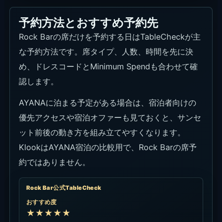
公式席タイプ・メニュー
おすすめ度
★★★★☆
利用条件
席種、営業時間、ドレスコード、Minimum Spend
を確認してから予約へ進む時。
リンク
公式ページを見る
AYANA Rewards直予約