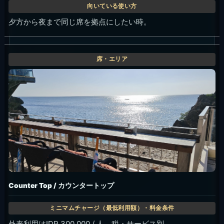
確認日: 2026年7月28日。外来利用は税・サービス別。固
定デポジットと席位置確約は予約時に確認してください。
おすすめ時間帯
初めてなら、明るいうちに到着して岩場と海のスケ
ールを見てから、夕方の色が変わる時間まで残る流
れが合います。写真を撮りたい日は、入場から席ま
での導線、昼の見え方、サンセット前後を分けて考
えると撮り逃しが少なくなります。
宿泊者は16:00-17:00のサンセット予約を組み込み
やすく、外来利用なら早めの到着か19:30以降の予
約が現実的です。夜は食事とドリンクを中心に、崖
上の雰囲気をゆっくり楽しむ時間に向きます。