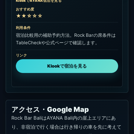
で落ち着いて過ごせます。
用途
Google Map
使い方
AYANA Bali内の位置と移動時間を見る。
リンク
地図で見る
用途
Bali Holiday Secrets
Bali Holiday Secrets
使い方
非宿泊で行く日や、帰りの車を先に決めたい時。
リンク
送迎を確認する