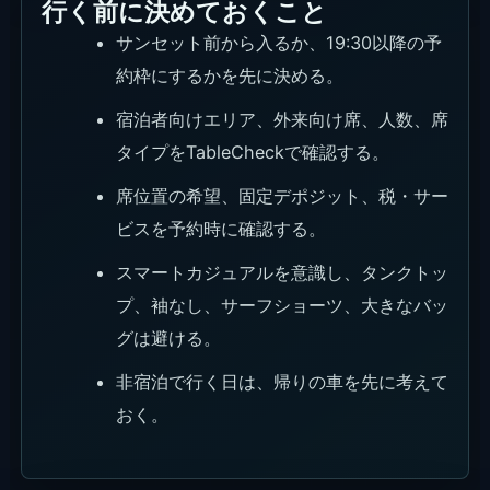
認します。
AYANAに泊まる予定がある場合は、宿泊者向けの
優先アクセスや宿泊オファーも見ておくと、サンセ
ット前後の動き方を組み立てやすくなります。
KlookはAYANA宿泊の比較用で、Rock Barの席予
約ではありません。
Rock Bar公式TableCheck
おすすめ度
★★★★★
利用条件
Rock Bar単体の席予約。席タイプ、人数、時間を
ここで選びます。
リンク
TableCheckで予約する