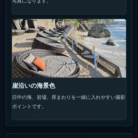
現在使える割引・プロモ
Rock Barを宿泊と合わせる人は、宿泊者向けの
Minimum Spend免除やAYANA Rewards直予約特
典を見ておくと計画しやすくなります。外来利用で
席だけを取る場合は、TableCheckで席タイプごと
の料金を確認してください。
行く前に決めておくこと
サンセット前から入るか、19:30以降の予
約枠にするかを先に決める。
宿泊者向けエリア、外来向け席、人数、席
タイプをTableCheckで確認する。