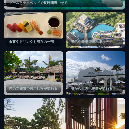
プールとデイベッドで長時間過ごせる
食事やドリンクも滞在の一部
景色や音楽で選ぶ楽しさ
席の雰囲気で過ごし方が変わる
昼から夕方へ表情が変わる