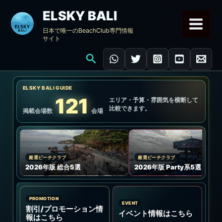
内
ELSKY BALI
容
日本で唯一のBeachClub専門情報
を
サイト
ス
キ
検
ッ
索
プ
ELSKY BALI GUIDE
121
エリア・予算・雰囲気を横断して
比較できます。
掲載会場数
会場
厳選ビーチクラブ
厳選ビーチクラブ
2026年版 総合5選
2026年版 Party系5選
PROMOTION
EVENT
割引/プロモーション情
イベント情報はこちら
報はこちら