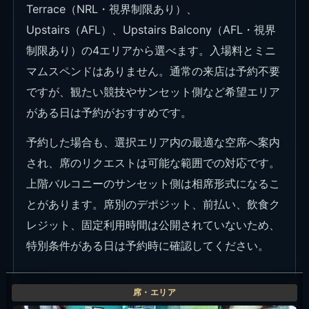
NRL観戦を中心に、食事とドリンクを楽しみたい時。
この席の空き状況を問い合わせる
Downstairs Terrace（NRL・視界制限あり）
入場料・ミニマムスペンドなし。席別のデポジット、