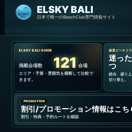
内
ELSKY BALI
容
日本で唯一のBeachClub専門情報サイト
を
ス
キ
ッ
ELSKY BALI GUIDE
プ
厳選ビーチク
迷った
121
つ
掲載会場数
会場
エリア・予算・雰囲気を横断して比較で
総合、盛り上
きます。
切り替え。
PROMOTION
割引/プロモーション情報はこち
割引・特典・予約ルートを確認