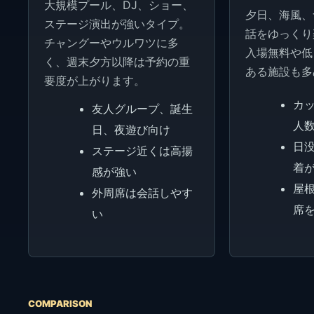
大規模プール、DJ、ショー、
夕日、海風、
ステージ演出が強いタイプ。
話をゆっくり
チャングーやウルワツに多
入場無料や低
く、週末夕方以降は予約の重
ある施設も多
要度が上がります。
カ
友人グループ、誕生
人
日、夜遊び向け
日没
ステージ近くは高揚
着
感が強い
屋
外周席は会話しやす
席
い
COMPARISON