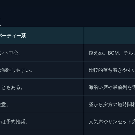
較
パーティー系
ベント中心。
控えめ。BGM、チ
は混雑しやすい。
比較的落ち着きやす
こともある。
海沿い席や最前列を
注意。
昼から夕方の短時間
ナは予約推奨。
人気席やサンセット