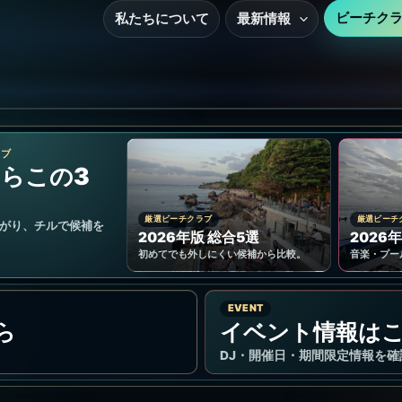
ビーチク
私たちについて
最新情報
ラブ
らこの3
厳選ビーチクラブ
厳選ビーチ
がり、チルで候補を
2026年版 総合5選
2026年
初めてでも外しにくい候補から比較。
音楽・プー
EVENT
ら
イベント情報は
DJ・開催日・期間限定情報を確