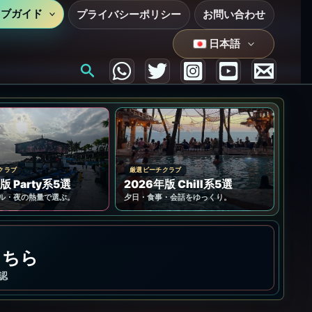
ラブガイド
プライバシーポリシー
お問い合わせ
日本語
検
索
クラブ
厳選ビーチクラブ
版 Party系5選
2026年版 Chill系5選
ル・夜の熱量で選ぶ。
夕日・食事・会話をゆっくり。
こちら
認