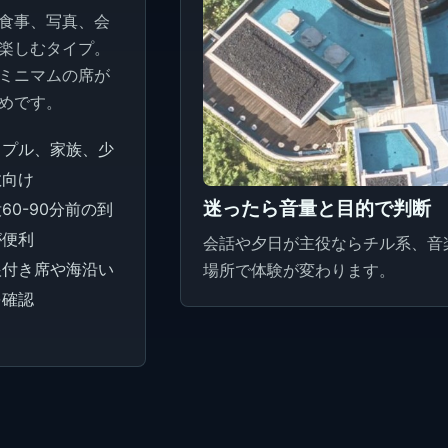
食事、写真、会
楽しむタイプ。
ミニマムの席が
めです。
ップル、家族、少
数向け
迷ったら音量と目的で判断
60-90分前の到
が便利
会話や夕日が主役ならチル系、音
根付き席や海沿い
場所で体験が変わります。
を確認