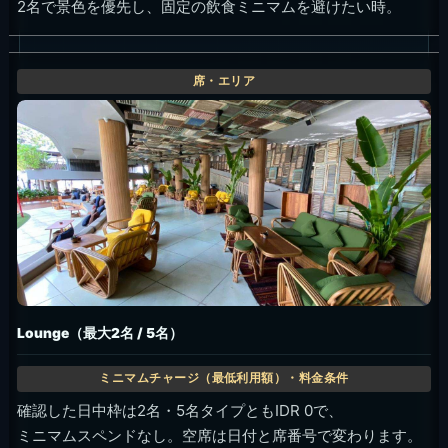
Bardeck（最大2名 / 5名）
確認できた最大5名の日中枠はIDR 0・
ミニマムスペンドなし。席種と空席は日付・
時間で変わります。
バーに近い場所で、