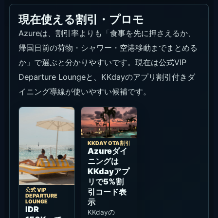
現在使える割引・プロモ
Azureは、割引率よりも「食事を先に押さえるか、
帰国日前の荷物・シャワー・空港移動までまとめる
か」で選ぶと分かりやすいです。現在は公式VIP
Departure Loungeと、KKdayのアプリ割引付きダ
イニング導線が使いやすい候補です。
KKDAY OTA割引
Azureダイ
ニングは
KKdayアプ
リで5%割
公式 VIP
引コード表
DEPARTURE
示
LOUNGE
IDR
KKdayの