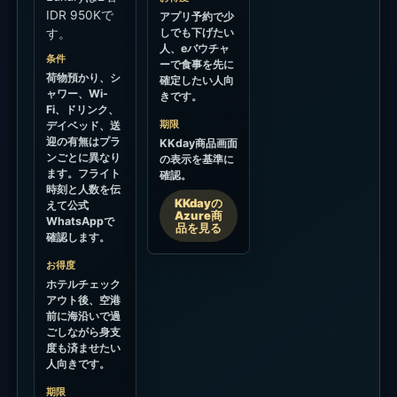
IDR 950Kで
アプリ予約で少
しでも下げたい
す。
人、eバウチャ
条件
ーで食事を先に
荷物預かり、シ
確定したい人向
ャワー、Wi-
きです。
Fi、ドリンク、
期限
デイベッド、送
迎の有無はプラ
KKday商品画面
ンごとに異なり
の表示を基準に
ます。フライト
確認。
時刻と人数を伝
KKdayの
えて公式
Azure商
WhatsAppで
品を見る
確認します。
お得度
ホテルチェック
アウト後、空港
前に海沿いで過
ごしながら身支
度も済ませたい
人向きです。
期限