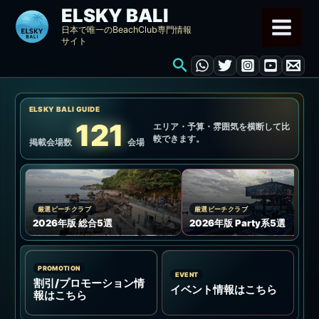
内
ELSKY BALI
容
日本で唯一のBeachClub専門情報
サイト
を
検
ス
索
キ
ッ
ELSKY BALI GUIDE
プ
121
エリア・予算・雰囲気を横断して比
較できます。
掲載会場数
会場
厳選ビーチクラブ
厳選ビーチクラブ
2026年版 総合5選
2026年版 Party系5選
PROMOTION
EVENT
割引/プロモーション情
イベント情報はこちら
報はこちら