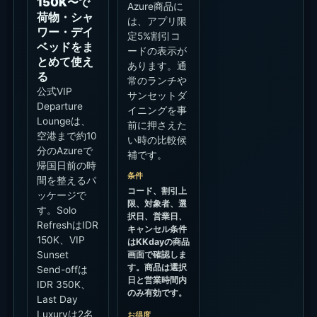
150K〜で
Azure商品に
荷物・シャ
は、アプリ限
ワー・デイ
定5%割引コ
ベッドをま
ードの表示が
とめて使え
あります。通
る
常のランチや
公式VIP
サンセットダ
Departure
イニングを事
Loungeは、
前に押さえた
空港まで約10
い時の比較候
分のAzureで
補です。
帰国日前の時
条件
間を整えるパ
コード、割引上
ッケージで
限、対象者、選
す。Solo
択日、営業日、
RefreshはIDR
キャンセル条件
150K、VIP
はKKdayの商品
Sunset
画面で確認しま
す。商品は選択
Send-offは
日と営業時間内
IDR 350K、
のみ有効です。
Last Day
Luxuryは2名
お得度