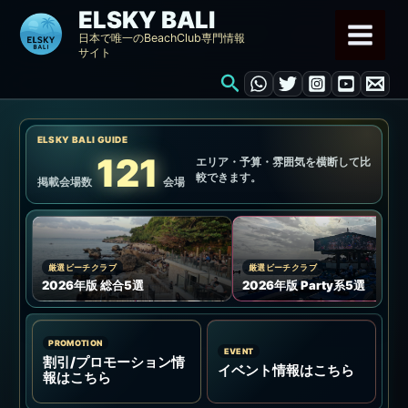
内
ELSKY BALI
容
日本で唯一のBeachClub専門情報
サイト
を
検
ス
索
キ
ッ
ELSKY BALI GUIDE
プ
121
エリア・予算・雰囲気を横断して比
較できます。
掲載会場数
会場
厳選ビーチクラブ
厳選ビーチクラブ
2026年版 総合5選
2026年版 Party系5選
PROMOTION
EVENT
割引/プロモーション情
イベント情報はこちら
報はこちら