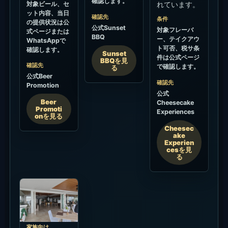
11:00-22:00
として掲載さ
れています。
条件
対象メニュー、
年齢条件、他プ
ロモとの併用可
否は公式ページ
または
WhatsAppで
確認します。
確認先
公式Kids Eat
Free
Kids Eat
Freeを見
る
予約前に知っておきたいこと