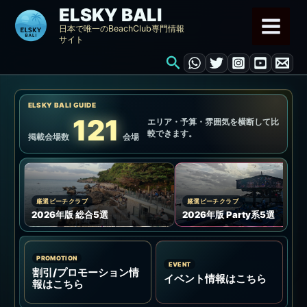
内
ELSKY BALI
容
日本で唯一のBeachClub専門情報
サイト
を
検
ス
索
キ
ッ
ELSKY BALI GUIDE
プ
121
エリア・予算・雰囲気を横断して比
較できます。
掲載会場数
会場
厳選ビーチクラブ
厳選ビーチクラブ
2026年版 総合5選
2026年版 Party系5選
PROMOTION
EVENT
割引/プロモーション情
イベント情報はこちら
報はこちら