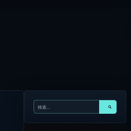
検
索
対
の
象
: