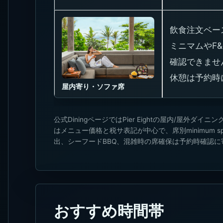
飲食注文ベー
ミニマムやF
確認できませ
休憩は予約時
屋内寄り・ソファ席
公式DiningページではPier Eightの屋内/屋外ダイニング
はメニュー価格と税サ表記が中心で、席別minimum spe
出、シーフードBBQ、混雑時の席確保は予約時確認に
おすすめ時間帯