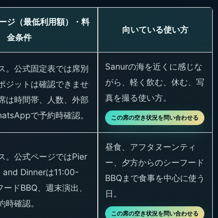
ージ（最低利用額）・料
向いている使い方
金条件
Sanurの海を近くに感じな
ス。公式固定表では席別
がら、軽く飲む、休む、写
ポジットは確認できませ
真を撮る使い方。
席は時間帯、人数、外部
atsAppで予約時確認。
この席の空き状況を問い合わせる
昼食、アフタヌーンティ
。公式ページではPier
ー、夕方からのシーフード
 and Dinnerは11:00-
BBQまで食事を中心に使う
ーフードBBQ、週末演出、
日。
約時確認。
この席の空き状況を問い合わせる