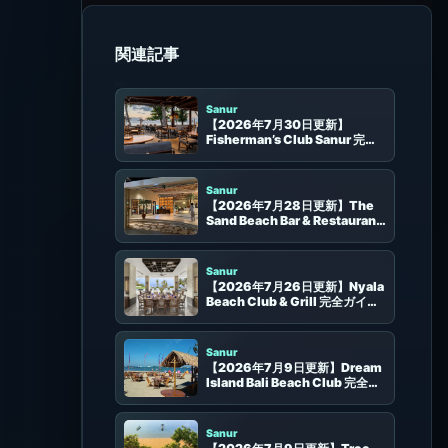
同じエリアのビーチクラブ
Sanur
【2026年7月30日更新】
Fisherman’s Club Sanur 完全
ガイド | サヌールの海沿いシーフ
ード、席、予約
Sanur
【2026年7月28日更新】The
Sand Beach Bar & Restaurant
完全ガイド | サヌールの海辺レス
トランバー、席、予約
Sanur
【2026年7月26日更新】Nyala
Beach Club & Grill 完全ガイド |
サヌールのプールサイドランチ・
席選び
Sanur
【2026年7月9日更新】Dream
Island Bali Beach Club 完全ガ
イド | サヌール南部の海辺、座
席、食事、予約、アクセス
Sanur
【2026年7月9日更新】Tree