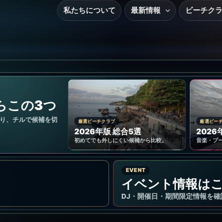
私たちについて
最新情報
ビーチク
らこの3つ
り、チルで候補を切
厳選ビーチクラブ
厳選ビー
2026年版 総合5選
2026
初めてでも外しにくい候補から比較。
音楽・プ
EVENT
イベント情報は
DJ・開催日・期間限定情報を確