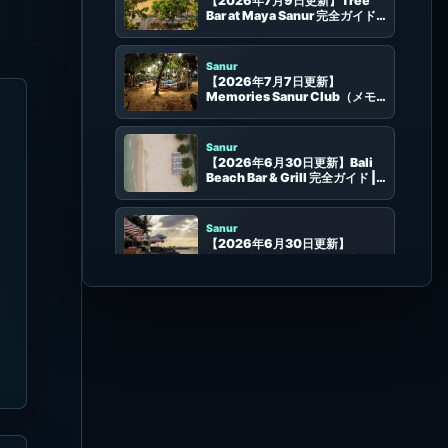
Bar at Maya Sanur 完全ガイド |
サヌール海沿いの食事・カクテ
ル・席選び
Sanur
【2026年7月7日更新】
Memories Sanur Club（メモ
リーズ・サヌール・クラブ）完全
ガイド
Sanur
【2026年6月30日更新】Bali
Beach Bar & Grill 完全ガイド |
サヌールの海辺席、グリル、予
約、アクセス
Sanur
【2026年6月30日更新】
Beach Club Restaurant Sanur
完全ガイド | サヌールCemaraの
海辺レストラン、席、予約、アク
セス
Sanur
【2026年6月28日更新】
Byrdhouse Beach Club 完全ガ
イド | サヌールの海沿いファミリ
ー向けビーチクラブ
更新のあったビーチクラブ
Uluwatu
【2026年8月5日更新】
Sundays Beach Club 完全ガイ