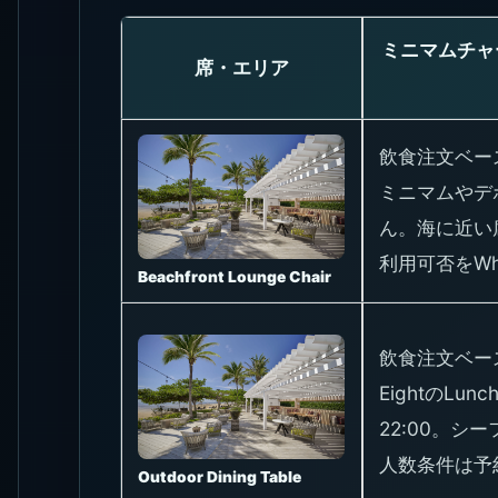
ミニマムチャ
席・エリア
飲食注文ベー
ミニマムやデ
ん。海に近い
利用可否をWh
Beachfront Lounge Chair
飲食注文ベース
EightのLunch
22:00。シ
人数条件は予
Outdoor Dining Table