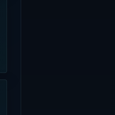
ド | ウルワツの白砂ビーチ・イン
クリネーター・席選び
Seminyak
【2026年8月5日更新】
SugarSand 完全ガイド | セミニ
ャックの海辺和食・プール・席選
び
Uluwatu
【2026年8月5日更新】El
Kabron Bali 完全ガイド | ウルワ
ツの崖上プール・サンセットシア
ター・席選び
Seminyak
【2026年8月4日更新】Suka
Sunset Beach Club / Sunset
Beach Bali 完全ガイド | スミニ
ャックで夕日・プール・地中海フ
ードを楽しむ
Nusa Lembongan
【2026年8月4日更新】ARNA
Ocean Lounge 完全ガイド | ヌ
サチュニンガン・Blue Lagoon
の海景ラウンジ
Nusa Penida
【2026年8月4日更新】Silo
Beach Club 完全ガイド | ヌサペ
ニダの席・プール・予約
Kuta