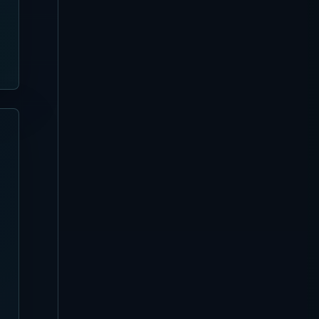
【2026年8月4日更新】Azul
Beach Club 完全ガイド | レギャ
ンの竹建築・Tiki Bar・席選び
Nusa Dua
【2026年8月4日更新】
Missoni Resort Club 完全ガイ
ド
Canggu
【2026年8月3日更新】Favela
Chic Beach Club 完全ガイド
Uluwatu
【2026年8月3日更新】Karma
Beach Club 完全ガイド