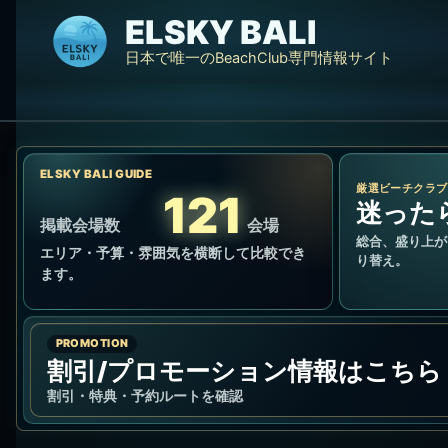
内
ELSKY BALI
容
日本で唯一のBeachClub専門情報サイト
を
ス
キ
ッ
プ
ELSKY BALI GUIDE
厳選ビーチクラブ
121
迷った
掲載会場数
会場
総合、盛り上が
エリア・予算・雰囲気を横断して比較でき
り替え。
ます。
PROMOTION
割引/プロモーション情報はこちら
割引・特典・予約ルートを確認