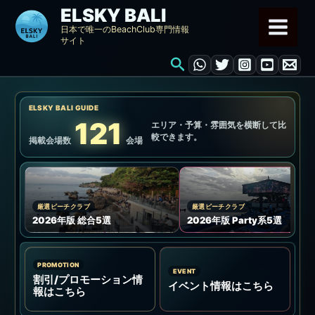
内
ELSKY BALI
容
日本で唯一のBeachClub専門情報
サイト
を
検
ス
索
キ
ッ
ELSKY BALI GUIDE
プ
121
エリア・予算・雰囲気を横断して比
較できます。
掲載会場数
会場
厳選ビーチクラブ
厳選ビーチクラブ
2026年版 総合5選
2026年版 Party系5選
PROMOTION
EVENT
割引/プロモーション情
イベント情報はこちら
報はこちら