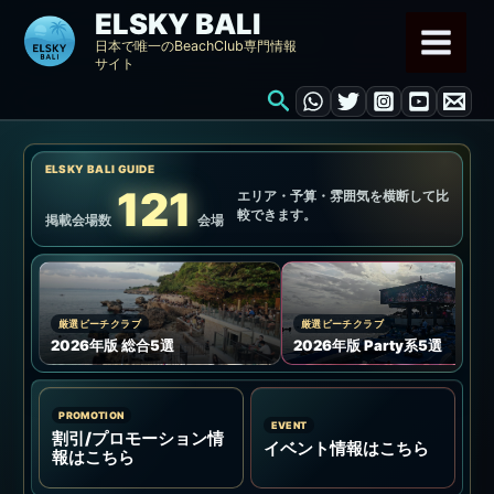
内
ELSKY BALI
容
日本で唯一のBeachClub専門情報
サイト
を
検
ス
索
キ
ッ
ELSKY BALI GUIDE
プ
121
エリア・予算・雰囲気を横断して比
較できます。
掲載会場数
会場
厳選ビーチクラブ
厳選ビーチクラブ
2026年版 総合5選
2026年版 Party系5選
PROMOTION
EVENT
割引/プロモーション情
イベント情報はこちら
報はこちら