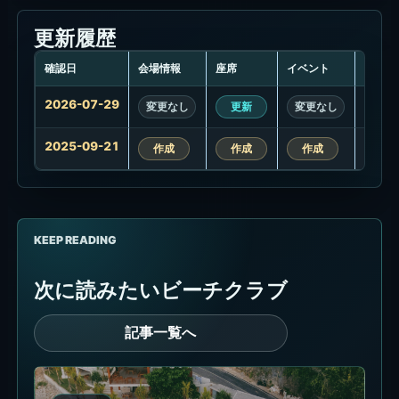
更新履歴
確認日
会場情報
座席
イベント
プロモ
更
2026-07-29
変更なし
更新
変更なし
変更
新
履
2025-09-21
歴
作成
作成
作成
作
KEEP READING
次に読みたいビーチクラブ
記事一覧へ