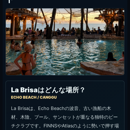
入口・全体の雰囲気
入口を抜けると、木材の質感、プール、海、木陰が
一気に見えて、La Brisaらしい世界観に切り替わり
ます。昼はリラックス寄り、夕方はサンセット、夜
は照明と音でかなり印象が変わります。
初めてなら、入ってすぐ席に座るより、先に全体を
一周してプール、海側、船エリア、上の席を見てお
くと、どこで過ごすか決めやすいです。