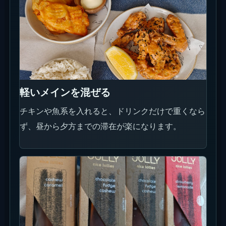
ドリンク横の軽い甘さ
サンセット前後は重い料理より、ドリンクと一緒に
つまめるものが合います。
写真映えスポット
La Brisaはどこでも撮れるようで、実際は「船」
「Tower」「海側デッキ」「夜のプール」が特に分
かりやすいです。