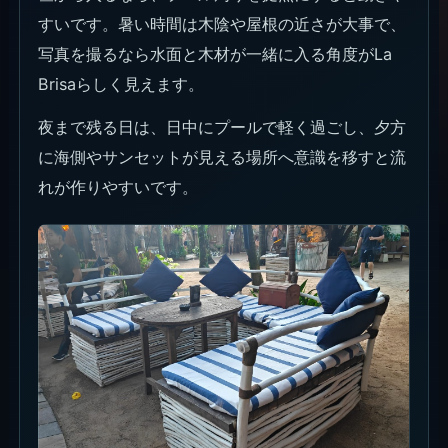
座席タイプとミニマムチャージ
（最低利用額）
La Brisa Bali（ラ・ブリサ・バリ）の席は、海側、
ソファ、プール寄り、ボート寄りで料金と使いやす
さが変わります。月曜-水曜の16:00前は多くの席で
最低利用料金なしになりますが、Beach Daybeds
はIDR 700Kのままです。
税・サービスは別で、8%サービスチャージと10%
政府税が加算されます。イベント日、個別席番、
Walk-inの実空き、WhatsAppだけで案内される条
件は予約時に確認してください。