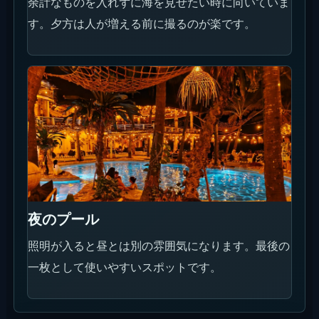
La Brisa / LYD Sunday Market
毎週日曜10:00-16:00のマーケット。対象期間では
2026年6月7日と6月14日が該当します。通常席や食事
予約とは分けて予定を組みます。
日付
2026年6月7日
時間
毎週日曜 10:00-16:00（2026年6月7日 /
6月14日）
料金
購入・飲食は各出店ごと
エリア
Echo Beach / Canggu
イベント詳細を見る