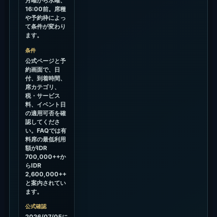
行く前に決めておくこと
月曜-水曜の16:00前を狙うか、サンセッ
ト時間にするかを先に決める。
Beach Daybedsは平日昼でもIDR 700Kの
ままと見ておく。
海側・ボート寄りの席は、夕方パッケージ
条件を公式予約で確認する。
Sunday Marketに合わせる日は、席予約
とマーケット散策を分けて考える。
夜イベントに行く日は、イベント欄の詳細
リンクでチケット、年齢条件、開始時間を
確認する。