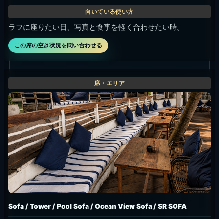
Double Bed / Pool Sofa New
通常IDR 2.4M。月曜-水曜16:00前は最低利用料金なし対象。
通常席は主に100%飲食クレジット。
昼から夕方まで長く滞在したい日。