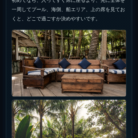
プール・ビーチと昼の過ごし方
昼から入るなら、プール周りを拠点にすると動きや
すいです。暑い時間は木陰や屋根の近さが大事で、
写真を撮るなら水面と木材が一緒に入る角度がLa
Brisaらしく見えます。
夜まで残る日は、日中にプールで軽く過ごし、夕方
に海側やサンセットが見える場所へ意識を移すと流
れが作りやすいです。