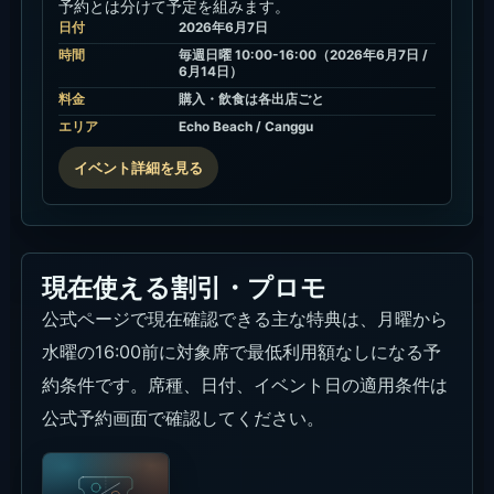
る案内が掲載
されていま
す。
特典
対象席の16:00
前予約枠で最低
利用額なし。
対象日時
月曜から水曜、
16:00前。席種
や予約枠によっ
て条件が変わり
ます。
条件
公式ページと予
約画面で、日
付、到着時間、
席カテゴリ、
税・サービス
料、イベント日
の適用可否を確
認してくださ