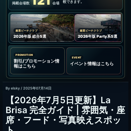
La Brisaはどんな場所？
ECHO BEACH / CANGGU
La Brisaは、Echo Beachの波音、古い漁船の木
材、木陰、プール、サンセットが重なる独特のビー
チクラブです。FINNSやAtlasのように勢いで押す場
所ではなく、席の場所と時間帯で良さが大きく変わ
ります。
何度か行くと、最初に見るべきなのは料金表だけで
はなく、入口から全体の空気、座席の見え方、フー
ドを置いた時のテーブル感、写真がきれいに残る場
所だと分かります。