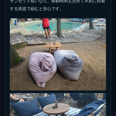
La Brisaのフードは、席でゆっくりシェアしながら
使うのが合います。ピザ、チキン、軽い甘さ、ドリ
ンクを混ぜると、ミニマムも自然に使いやすいで
す。
サンセット前後は混みやすいので、写真を撮りたい
人ほど早めにドリンクと軽食を決めておくと、席を
離れる時間が少なくなります。
ピザはシェアしやすい