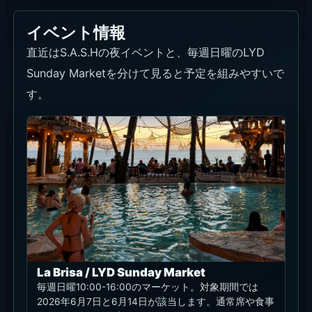
現在使える割引・プロモ
公式ページで現在確認できる主な特典は、月曜から
水曜の16:00前に対象席で最低利用額なしになる予
約条件です。席種、日付、イベント日の適用条件は
公式予約画面で確認してください。
公式予約特典
月曜から水
曜の16:00
前は最低利
用額なし
La Brisa公式
サイトでは、
月曜から水曜
の16:00前に
最低利用額な
しで利用でき