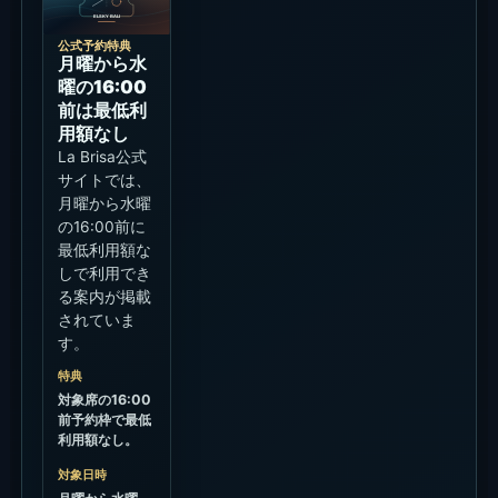
い。FAQでは有
料席の最低利用
額がIDR
700,000++か
らIDR
2,600,000++
と案内されてい
ます。
公式確認
2026/07/05に
公式ページ、
FAQ、公式予約
画面で確認。終
了日表示がない
ため、利用日ご
とに再確認して
ください。
公式情報
を開く
公式予約
を開く