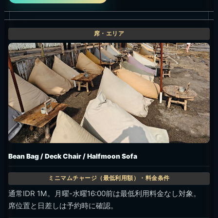
Sofa / Tower / Pool Sofa / Ocean View Sofa / SR SOFA
通常IDR 1.6M。月曜-水曜16:00前は最低利用料金なし対象。
通常席は主に100%飲食クレジット。
座り心地と景色を両方取りたい少人数-中人数。
この席の空き状況を問い合わせる