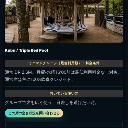
Evening Ocean / Boat / Triple Bed Ocean
16:30以降はIDR 4Mパッケージ。IDR 2M飲食クレジット +
imported spirit bottle付き。
サンセットから夜まで、特別感のある海側席を取りたい時。
この席の空き状況を問い合わせる
確認日: 2026年6月4日。税・サービス別（8%サービスチ
ャージ + 10%政府税）。イベント日料金、個別席番、Walk-
in実空き、WhatsApp catalog限定条件は予約時に確認して
ください。