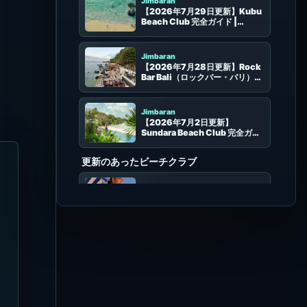
【2026年7月29日更新】Kubu
Beach Club 完全ガイド |
AYANAの白砂ビーチ・カクテ
ル・席選び
Jimbaran
【2026年7月28日更新】Rock
Bar Bali（ロックバー・バリ）完
全ガイド | 席・サンセット・予約
Jimbaran
【2026年7月2日更新】
Sundara Beach Club 完全ガイ
ド
更新のあったビーチクラブ
Sanur
【2026年8月8日更新】
Byrdhouse Beach Club 完全ガ
イド | サヌールの海沿いファミリ
ー向けビーチクラブ
Canggu
【2026年8月8日更新】The
Lawn Canggu 完全ガイド | チャ
ングーの海沿いデイベッド・サン
セット・音楽
Uluwatu
【2026年8月5日更新】