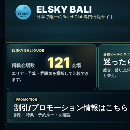
内
ELSKY BALI
容
日本で唯一のBeachClub専門情報サイト
を
ス
キ
ッ
プ
ELSKY BALI GUIDE
厳選ビーチクラブ
121
迷った
掲載会場数
会場
総合、盛り上が
エリア・予算・雰囲気を横断して比較でき
り替え。
ます。
PROMOTION
割引/プロモーション情報はこちら
割引・特典・予約ルートを確認