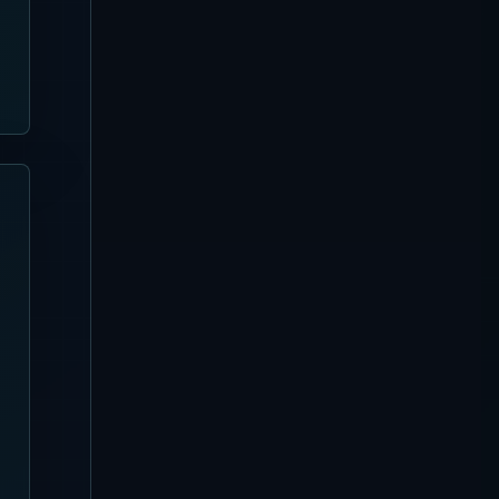
Sundays Beach Club 完全ガイ
ド | ウルワツの白砂ビーチ・イン
クリネーター・席選び
Seminyak
【2026年8月5日更新】
SugarSand 完全ガイド | セミニ
ャックの海辺和食・プール・席選
び
Uluwatu
【2026年8月5日更新】El
Kabron Bali 完全ガイド | ウルワ
ツの崖上プール・サンセットシア
ター・席選び
Seminyak
【2026年8月4日更新】Suka
Sunset Beach Club / Sunset
Beach Bali 完全ガイド | スミニ
ャックで夕日・プール・地中海フ
ードを楽しむ
Nusa Lembongan
【2026年8月4日更新】ARNA
Ocean Lounge 完全ガイド | ヌ
サチュニンガン・Blue Lagoon
の海景ラウンジ
Nusa Penida
【2026年8月4日更新】Silo
Beach Club 完全ガイド | ヌサペ
ニダの席・プール・予約