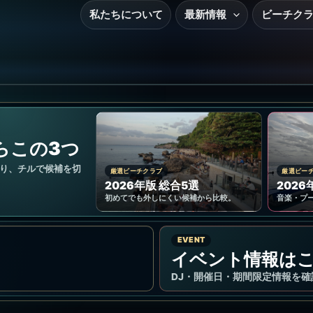
私たちについて
最新情報
ビーチク
らこの3つ
り、チルで候補を切
厳選ビーチクラブ
厳選ビー
2026年版 総合5選
2026
初めてでも外しにくい候補から比較。
音楽・プ
EVENT
イベント情報は
DJ・開催日・期間限定情報を確