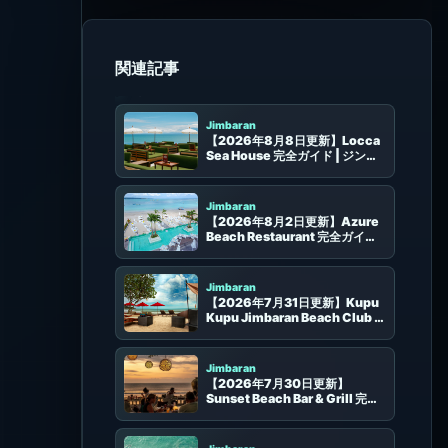
同じエリアのビーチクラブ
Jimbaran
【2026年8月8日更新】Locca
Sea House 完全ガイド | ジンバ
ラン崖上の絶景プール・席選び
Jimbaran
【2026年8月2日更新】Azure
Beach Restaurant 完全ガイド |
Kelan Beachの海沿いダイニン
グと出発前ラウンジ
Jimbaran
【2026年7月31日更新】Kupu
Kupu Jimbaran Beach Club 完
全ガイド | サンセット、ビーチ
席、食事、予約、アクセス
Jimbaran
【2026年7月30日更新】
Sunset Beach Bar & Grill 完全
ガイド | ジンバラン夕日・ビーチ
席・予約
Jimbaran