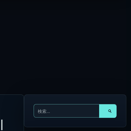
検
索
対
|
象
: