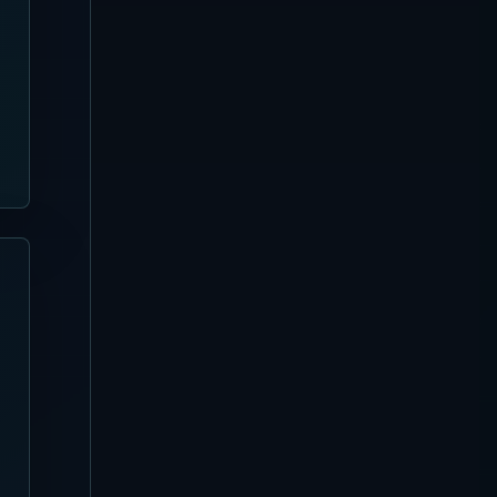
Kuta
【2026年8月4日更新】Azul
Beach Club 完全ガイド | レギャ
ンの竹建築・Tiki Bar・席選び
Nusa Dua
【2026年8月4日更新】
Missoni Resort Club 完全ガイ
ド