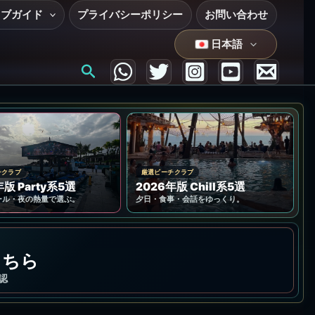
ラブガイド
プライバシーポリシー
お問い合わせ
日本語
検
索
チクラブ
厳選ビーチクラブ
年版 Party系5選
2026年版 Chill系5選
ール・夜の熱量で選ぶ。
夕日・食事・会話をゆっくり。
こちら
認