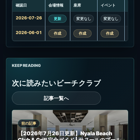
確認日
会場情報
座席
イベント
プロモ
更
2026-07-26
更新
変更なし
変更なし
変更
新
履
2026-06-01
歴
作成
作成
作成
作
KEEP READING
次に読みたいビーチクラブ
記事一覧へ
前の記事
【2026年7月26日更新】Nyala Beach
Club & Grill 完全ガイド | サヌールのプール