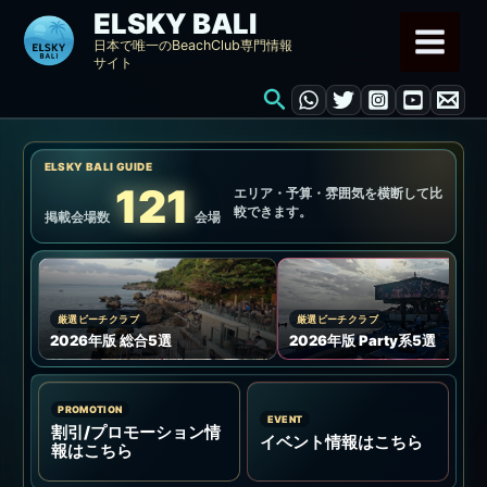
内
ELSKY BALI
容
日本で唯一のBeachClub専門情報
サイト
を
検
ス
索
キ
ッ
ELSKY BALI GUIDE
プ
121
エリア・予算・雰囲気を横断して比
較できます。
掲載会場数
会場
厳選ビーチクラブ
厳選ビーチクラブ
2026年版 総合5選
2026年版 Party系5選
PROMOTION
EVENT
割引/プロモーション情
イベント情報はこちら
報はこちら