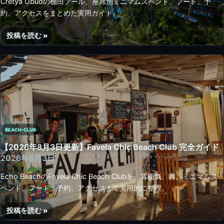
Cretya Ubudの棚田プール、座席別ミニマムスペンド、フード、予
予
/
約、アクセスをまとめた実用ガイド。
約
Sunset
Beach
投稿を読む »
Bali
【2026
完
年
全
8
ガ
月
イ
3
ド
日
|
更
ス
新】
ミ
BEACH-CLUB
Cretya
ニ
Ubud
【2026年8月3日更新】Favela Chic Beach Club 完全ガイド
ャ
完
2026年8月3日
ッ
全
Echo BeachのFavela Chic Beach Clubを、雰囲気、席、ミニマムス
ク
ガ
ペンド、フード、予約、アクセスまで実用的に整理。
で
イ
夕
ド
日・
投稿を読む »
|
【2026
プ