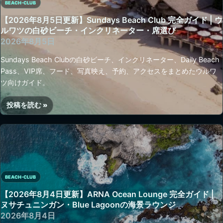
の
BEACH-CLUB
更
崖
新】
【2026年8月5日更新】Sundays Beach Club 完全ガイド | ウ
上
SugarSand
ルワツの白砂ビーチ・インクリネーター・席選び
プ
完
2026年8月5日
ー
全
Sundays Beach Clubの白砂ビーチ、インクリネーター、Daily Beach
ル・
ガ
Pass、VIP席、フード、写真映え、予約、アクセスをまとめたウルワ
サ
イ
ツ向けガイド。
ン
ド
セ
|
ッ
投稿を読む »
セ
【2026
ト
ミ
年
シ
ニ
8
ア
ャ
月
タ
ッ
5
ー・
ク
日
席
の
BEACH-CLUB
更
選
海
新】
【2026年8月4日更新】ARNA Ocean Lounge 完全ガイド |
び
辺
Sundays
ヌサチュニンガン・Blue Lagoonの海景ラウンジ
和
Beach
2026年8月4日
食・