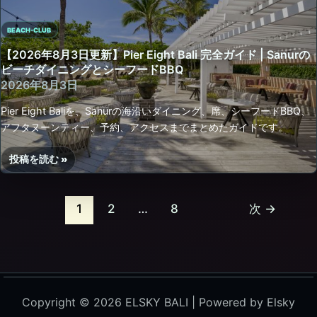
更
BEACH-CLUB
新】
Karma
【2026年8月3日更新】Pier Eight Bali 完全ガイド | Sanurの
Beach
ビーチダイニングとシーフードBBQ
Club
2026年8月3日
完
Pier Eight Baliを、Sanurの海沿いダイニング、席、シーフードBBQ、
全
アフタヌーンティー、予約、アクセスまでまとめたガイドです。
ガ
イ
投稿を読む »
ド
【2026
年
8
1
2
…
8
次
→
月
3
日
更
新】
Pier
Copyright © 2026 ELSKY BALI | Powered by Elsky
Eight