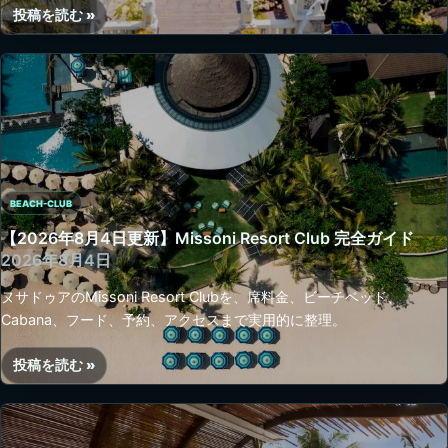
リ
投稿を読む »
ド
【2026
ネ
|
年
ー
ヌ
8
タ
サ
月
ー・
チ
4
席
ュ
日
選
ニ
更
び
ン
新】
ガ
BEACH-CLUB
Azul
ン・
Beach
【2026年8月4日更新】Missoni Resort Club 完全ガイド
Blue
Club
2026年8月4日
Lagoon
完
ヌサドゥアのMissoni Resort Clubを、席料金、ビーチベッド、
の
全
Cabana、フード、予約、アクセスまで実用的に整理。
海
ガ
景
イ
ラ
投稿を読む »
ド
【2026
ウ
|
年
ン
レ
8
ジ
ギ
月