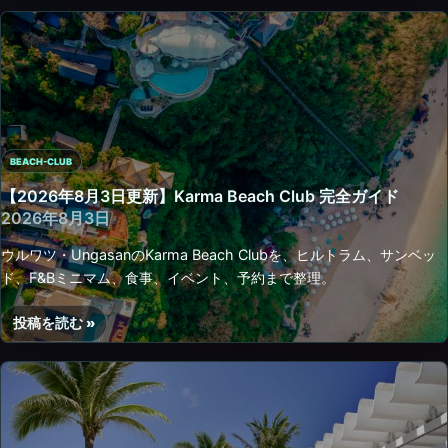
ウ
年
ー
ブ
8
ル・
ド
月
地
の
3
中
棚
日
海
田
更
フ
プ
新】
ー
ー
BEACH-CLUB
Favela
ド
ル、
Chic
【2026年8月3日更新】Karma Beach Club 完全ガイド
を
座
Beach
2026年8月3日
楽
席、
Club
し
ウルワツ・UngasanのKarma Beach Clubを、ヒルトラム、サンベッ
予
完
む
ド、F&Bミニマム、食事、イベント、予約まで整理。
約、
全
ア
ガ
ク
投稿を読む »
イ
【2026
セ
ド
年
ス
8
月
3
日