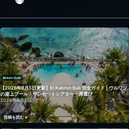
BEACH-CLUB
【2026年8月5日更新】El Kabron Bali 完全ガイド | ウルワツ
の崖上プール・サンセットシアター・席選び
2026年8月5日
投稿を読む »
【2026
年