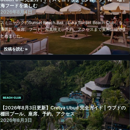
Silo
海フードを楽しむ
Beach
2026年8月4日
Club
スミニャックのSunset Beach Bali（Suka Sunset Beach Club）を、
完
雰囲気、座席、フード、写真映え、予約、アクセスまで実用目線でま
全
とめました。
ガ
イ
投稿を読む »
ド
【2026
|
年
ヌ
8
サ
月
ペ
4
ニ
日
ダ
更
の
BEACH-CLUB
新】
席・
Suka
【2026年8月3日更新】Cretya Ubud 完全ガイド | ウブドの
プ
Sunset
棚田プール、座席、予約、アクセス
ー
Beach
2026年8月3日
ル・
Club