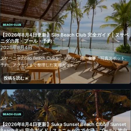
ャ
4
ン
日
の
更
竹
BEACH-CLUB
新】
建
Missoni
【2026年8月4日更新】Silo Beach Club 完全ガイド | ヌサペ
築・
Resort
ニダの席・プール・予約
Tiki
Club
2026年8月4日
Bar・
完
ヌサペニダのSilo Beach Clubを、プール、席、食事、写真スポット、
席
全
予約、アクセスまで整理した実用ガイド。
選
ガ
び
イ
投稿を読む »
ド
【2026
年
8
月
4
日
BEACH-CLUB
更
【2026年8月4日更新】Suka Sunset Beach Club / Sunset
新】
Beach Bali 完全ガイド | スミニャックで夕日・プール・地中