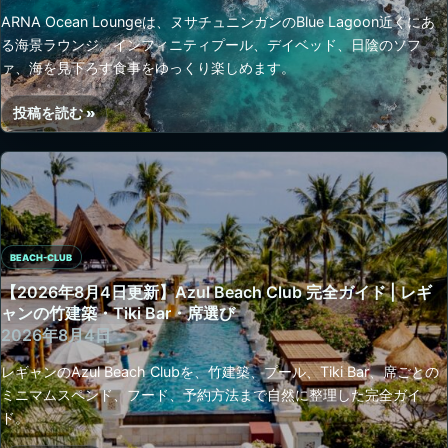
Club
ARNA Ocean Loungeは、ヌサチュニンガンのBlue Lagoon近くにあ
プ
完
る海景ラウンジ。インフィニティプール、デイベッド、日陰のソフ
ー
全
ァ、海を見下ろす食事をゆっくり楽しめます。
ル・
ガ
席
イ
選
投稿を読む »
ド
【2026
び
|
年
ウ
8
ル
月
ワ
4
ツ
日
の
BEACH-CLUB
更
白
新】
【2026年8月4日更新】Azul Beach Club 完全ガイド | レギ
砂
ARNA
ャンの竹建築・Tiki Bar・席選び
ビ
Ocean
2026年8月4日
ー
Lounge
レギャンのAzul Beach Clubを、竹建築、プール、Tiki Bar、席ごとの
チ・
完
ミニマムスペンド、フード、予約方法まで自然に整理した完全ガイ
イ
全
ド。
ン
ガ
ク
イ