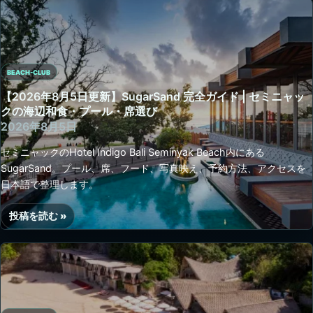
8
月
5
日
BEACH-CLUB
更
新】
【2026年8月5日更新】SugarSand 完全ガイド | セミニャッ
El
クの海辺和食・プール・席選び
Kabron
2026年8月5日
Bali
セミニャックのHotel Indigo Bali Seminyak Beach内にある
完
SugarSand。プール、席、フード、写真映え、予約方法、アクセスを
全
日本語で整理します。
ガ
イ
投稿を読む »
ド
【2026
|
年
ウ
8
ル
月
ワ
5
ツ
日