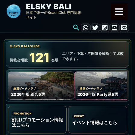
内
ELSKY BALI
容
日本で唯一のBeachClub専門情報
サイト
を
検
ス
索
キ
ッ
ELSKY BALI GUIDE
プ
121
エリア・予算・雰囲気を横断して比較
できます。
掲載会場数
会場
厳選ビーチクラブ
厳選ビーチクラブ
2026年版 総合5選
2026年版 Party系5選
PROMOTION
EVENT
割引/プロモーション情報
イベント情報はこちら
はこちら