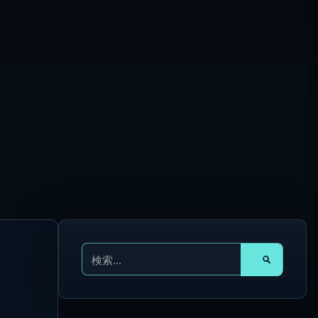
検
索
対
ヌ
象
: