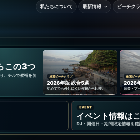
私たちについて
最新情報
ビーチク
らこの3つ
り、チルで候補を切
厳選ビーチクラブ
厳選ビー
2026年版 総合5選
2026
初めてでも外しにくい候補から比較。
音楽・プ
EVENT
イベント情報は
DJ・開催日・期間限定情報を確