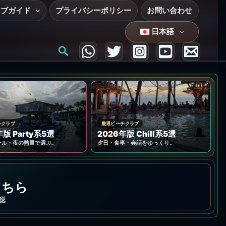
ラブガイド
プライバシーポリシー
お問い合わせ
日本語
検
索
チクラブ
厳選ビーチクラブ
年版 Party系5選
2026年版 Chill系5選
ール・夜の熱量で選ぶ。
夕日・食事・会話をゆっくり。
こちら
認