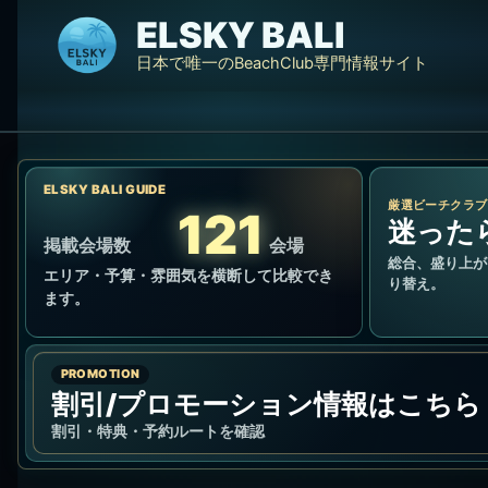
内
ELSKY BALI
容
日本で唯一のBeachClub専門情報サイト
を
ス
キ
ッ
プ
ELSKY BALI GUIDE
厳選ビーチクラブ
121
迷った
掲載会場数
会場
総合、盛り上が
エリア・予算・雰囲気を横断して比較でき
り替え。
ます。
PROMOTION
割引/プロモーション情報はこちら
割引・特典・予約ルートを確認