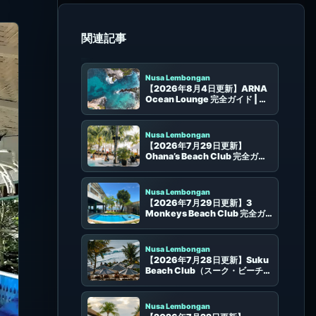
同じエリアのビーチクラブ
Nusa Lembongan
【2026年8月4日更新】ARNA
Ocean Lounge 完全ガイド | ヌ
サチュニンガン・Blue Lagoon
の海景ラウンジ
Nusa Lembongan
【2026年7月29日更新】
Ohana’s Beach Club 完全ガイ
ド | レンボンガンの席・食事・予
約
Nusa Lembongan
【2026年7月29日更新】3
Monkeys Beach Club 完全ガ
イド | ヌサレンボンガンの海沿い
チルバー・ジム・サンセット
Nusa Lembongan
【2026年7月28日更新】Suku
Beach Club（スーク・ビーチク
ラブ）完全ガイド | ヌサ・チェニ
ンガンの海辺、座席、予約
Nusa Lembongan
【2026年7月22日更新】