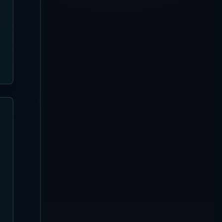
ツの崖上プール・サンセットシア
ター・席選び
Seminyak
【2026年8月4日更新】Suka
Sunset Beach Club / Sunset
Beach Bali 完全ガイド | スミニ
ャックで夕日・プール・地中海フ
ードを楽しむ
Nusa Penida
【2026年8月4日更新】Silo
Beach Club 完全ガイド | ヌサペ
ニダの席・プール・予約
Kuta
【2026年8月4日更新】Azul
Beach Club 完全ガイド | レギャ
ンの竹建築・Tiki Bar・席選び
Nusa Dua
【2026年8月4日更新】
Missoni Resort Club 完全ガイ
ド
Canggu
【2026年8月3日更新】Favela
Chic Beach Club 完全ガイド
Sanur