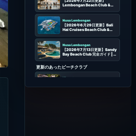
Lembongan Beach Club &
Resort 完全ガイド｜プール・座
席・食事・予約
Nusa Lembongan
【2026年6月29日更新】Bali
Hai Cruises Beach Club &
Pontoon 完全ガイド | レンボン
ガン日帰りクルーズ、ポンツー
ン、料金、予約
Nusa Lembongan
【2026年7月13日更新】Sandy
Bay Beach Club 完全ガイド | レ
ンボンガン島の海辺プール、夕
景、家族向けの過ごし方
更新のあったビーチクラブ
Uluwatu
【2026年8月5日更新】
Sundays Beach Club 完全ガイ
ド | ウルワツの白砂ビーチ・イン
クリネーター・席選び
Seminyak
【2026年8月5日更新】
SugarSand 完全ガイド | セミニ
ャックの海辺和食・プール・席選
び
Uluwatu
【2026年8月5日更新】El
Kabron Bali 完全ガイド | ウルワ