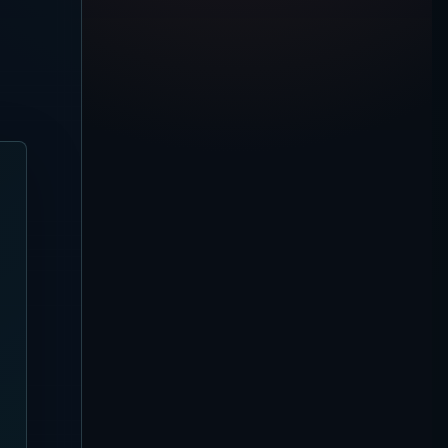
ンの竹建築・Tiki Bar・席選び
Nusa Dua
【2026年8月4日更新】
Missoni Resort Club 完全ガイ
ド
Canggu
【2026年8月3日更新】Favela
Chic Beach Club 完全ガイド
Sanur
【2026年8月3日更新】Pier
Eight Bali 完全ガイド | Sanurの
ビーチダイニングとシーフード
BBQ
Uluwatu
【2026年8月3日更新】Karma
Beach Club 完全ガイド