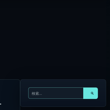
検
索
対
サ
象
: