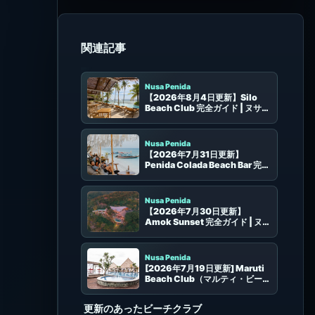
同じエリアのビーチクラブ
Nusa Penida
【2026年8月4日更新】Silo
Beach Club 完全ガイド | ヌサペ
ニダの席・プール・予約
Nusa Penida
【2026年7月31日更新】
Penida Colada Beach Bar 完全
ガイド｜海辺・食事・予約・アク
セス
Nusa Penida
【2026年7月30日更新】
Amok Sunset 完全ガイド | ヌサ
ペニダの絶景サンセットプールラ
ウンジ
Nusa Penida
[2026年7月19日更新] Maruti
Beach Club（マルティ・ビーチ
クラブ）完全ガイド | Nusa
Penidaの港近くのプール、食
更新のあったビーチクラブ
事、予約