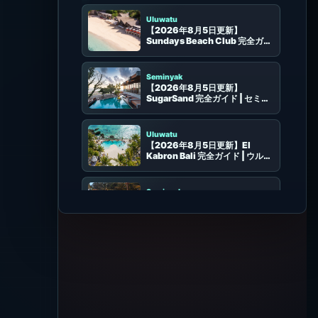
Uluwatu
【2026年8月5日更新】
Sundays Beach Club 完全ガイ
ド | ウルワツの白砂ビーチ・イン
クリネーター・席選び
Seminyak
【2026年8月5日更新】
SugarSand 完全ガイド | セミニ
ャックの海辺和食・プール・席選
び
Uluwatu
【2026年8月5日更新】El
Kabron Bali 完全ガイド | ウルワ
ツの崖上プール・サンセットシア
ター・席選び
Seminyak
【2026年8月4日更新】Suka
Sunset Beach Club / Sunset
Beach Bali 完全ガイド | スミニ
ャックで夕日・プール・地中海フ
ードを楽しむ
Nusa Lembongan
【2026年8月4日更新】ARNA
Ocean Lounge 完全ガイド | ヌ
サチュニンガン・Blue Lagoon
の海景ラウンジ
Kuta
【2026年8月4日更新】Azul
Beach Club 完全ガイド | レギャ