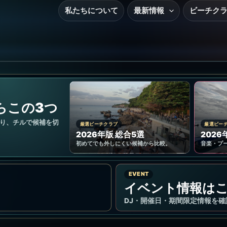
私たちについて
最新情報
ビーチク
らこの3つ
り、チルで候補を切
厳選ビーチクラブ
厳選ビー
2026年版 総合5選
2026
初めてでも外しにくい候補から比較。
音楽・プ
EVENT
イベント情報は
DJ・開催日・期間限定情報を確