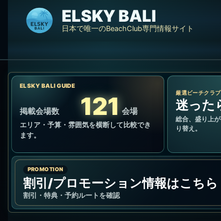
内
ELSKY BALI
容
日本で唯一のBeachClub専門情報サイト
を
ス
キ
ッ
プ
ELSKY BALI GUIDE
厳選ビーチクラブ
121
迷った
掲載会場数
会場
総合、盛り上が
エリア・予算・雰囲気を横断して比較でき
り替え。
ます。
PROMOTION
割引/プロモーション情報はこちら
割引・特典・予約ルートを確認