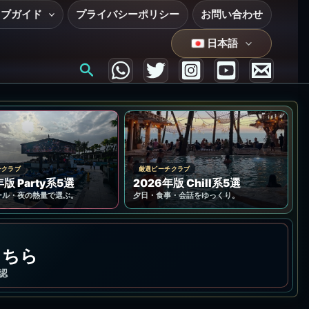
ラブガイド
プライバシーポリシー
お問い合わせ
日本語
検
索
チクラブ
厳選ビーチクラブ
年版 Party系5選
2026年版 Chill系5選
ール・夜の熱量で選ぶ。
夕日・食事・会話をゆっくり。
こちら
認