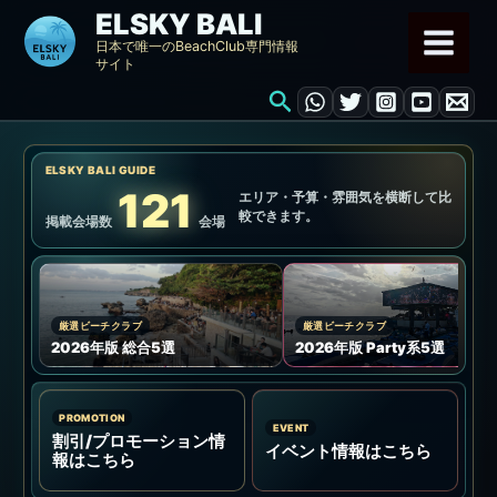
内
ELSKY BALI
容
日本で唯一のBeachClub専門情報
サイト
を
検
ス
索
キ
ッ
ELSKY BALI GUIDE
プ
121
エリア・予算・雰囲気を横断して比
較できます。
掲載会場数
会場
厳選ビーチクラブ
厳選ビーチクラブ
2026年版 総合5選
2026年版 Party系5選
PROMOTION
EVENT
割引/プロモーション情
イベント情報はこちら
報はこちら