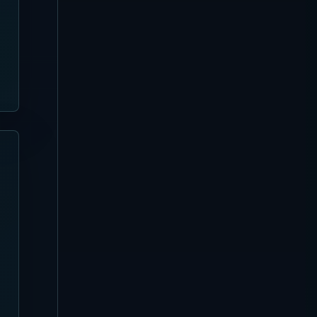
Kuta
[Diperbarui 4 Agustus 2026]
Panduan Azul Beach Club |
Bamboo Beach Club Legian,
Tiki Bar, dan Seat
Nusa Dua
[Diperbarui 4 Agustus 2026]
Panduan Missoni Resort
Club
Canggu
[Diperbarui 3 Agustus 2026]
Panduan Favela Chic Beach
Club
Uluwatu
[Diperbarui 3 Agustus 2026]
Panduan Karma Beach Club