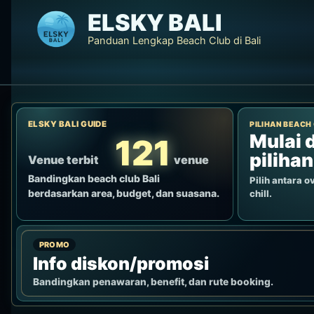
Lewati
ELSKY BALI
ke
Panduan Lengkap Beach Club di Bali
konten
ELSKY BALI GUIDE
PILIHAN BEACH
Mulai d
121
pilihan
Venue terbit
venue
Bandingkan beach club Bali
Pilih antara ov
berdasarkan area, budget, dan suasana.
chill.
PROMO
Info diskon/promosi
Bandingkan penawaran, benefit, dan rute booking.