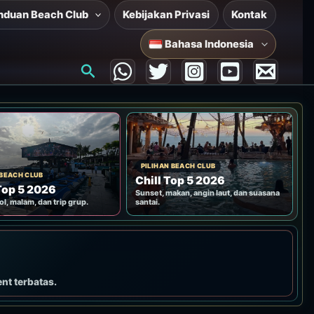
nduan Beach Club
Kebijakan Privasi
Kontak
Bahasa Indonesia
Cari
PILIHAN BEACH CLUB
 BEACH CLUB
Chill Top 5 2026
Top 5 2026
Sunset, makan, angin laut, dan suasana
ol, malam, dan trip grup.
santai.
ent terbatas.