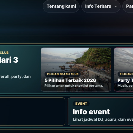
Tentang kami
Info Terbaru
Pa
 CLUB
ari 3
PILIHAN BEACH CLUB
PILIHAN
erall, party, dan
5 Pilihan Terbaik 2026
Party 
Pilihan aman untuk shortlist pertama.
Musik, po
EVENT
Info event
Lihat jadwal DJ, acara, dan ev