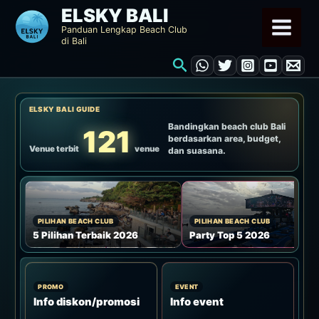
Lewati
ELSKY BALI
ke
Panduan Lengkap Beach Club
di Bali
konten
Cari
ELSKY BALI GUIDE
Bandingkan beach club Bali
121
berdasarkan area, budget,
Venue terbit
venue
dan suasana.
PILIHAN BEACH CLUB
PILIHAN BEACH CLUB
5 Pilihan Terbaik 2026
Party Top 5 2026
PROMO
EVENT
Info diskon/promosi
Info event