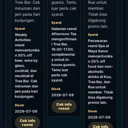
Tree Bar. Cek
guests. Tamu
Rue untuk
minuman dan
luar perlu cek
member.
jam pada hari
syarat.
Tidak bisa
kunjungan.
digabung
Syarat
promo lain.
Syarat
Halaman resmi
Afternoon Tea
Weekly
Syarat
mengonfirmas
Activities
Penawaran
i Tree Bar,
resmi
resmi Spa at
16.00-17.00,
mencantumka
Maya Sanur
complimentar
n 50% off
mencantumka
y untuk in-
beer, wine by
n 20% off
house guests.
glass,
food dan non-
Tamu luar
cocktail, dan
alcoholic
perlu cek
mocktail di
drinks di Kuu,
syarat.
Tree Bar. Cek
Tree Bar, dan
minuman dan
Rue untuk
Dicek
jam pada hari
member. Tidak
2026-07-09
kunjungan.
bisa digabung
promo lain.
Cek info
Dicek
resmi
2026-07-09
Dicek
2026-07-09
Cek info
resmi
Cek info