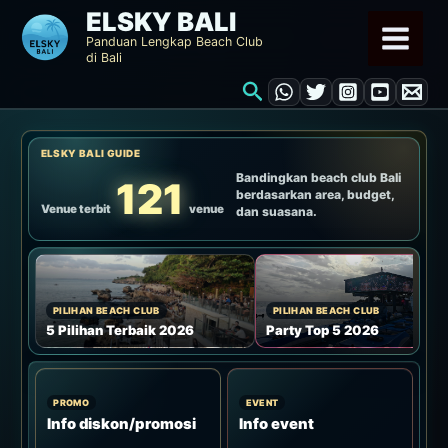
Lewati
ELSKY BALI
ke
Panduan Lengkap Beach Club
di Bali
konten
Cari
ELSKY BALI GUIDE
Bandingkan beach club Bali
121
berdasarkan area, budget,
Venue terbit
venue
dan suasana.
PILIHAN BEACH CLUB
PILIHAN BEACH CLUB
5 Pilihan Terbaik 2026
Party Top 5 2026
PROMO
EVENT
Info diskon/promosi
Info event