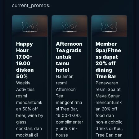
current_promos.
Happy
Afternoon
Member
Hour
Tea gratis
Spa/Fitne
17.00-
untuk
ss dapat
19.00
tamu
20% off
diskon
hotel
dining
50%
Tree Bar
Halaman
Weekly
resmi
Penawaran
Activities
Afternoon
resmi Spa at
resmi
Tea
Maya Sanur
mencantumk
mengonfirma
mencantumk
an 50% off
si Tree Bar,
an 20% off
beer, wine by
16.00-17.00,
food dan
glass,
complimentar
non-alcoholic
cocktail, dan
y untuk in-
drinks di Kuu,
mocktail di
house
Tree Bar, dan