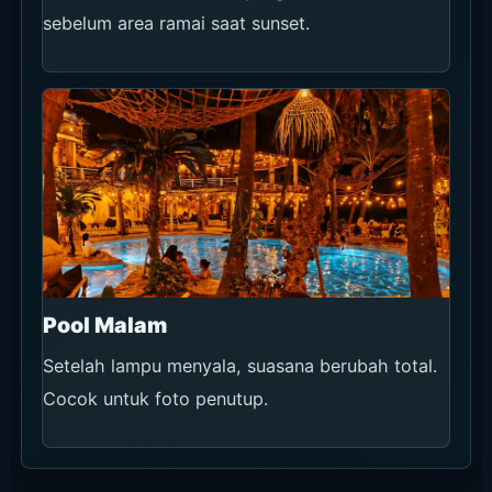
La Brisa / LYD Sunday Market
Market mingguan setiap Minggu 10.00-16.00. Dalam
periode ini tanggalnya 7 Juni dan 14 Juni 2026.
Pisahkan dari reservasi seat dan dining regular.
Tanggal
7 Jun 2026
Waktu
Setiap Minggu 10.00-16.00 (7 Juni / 14
Juni 2026)
Harga
Belanja dan makanan sesuai vendor
Area
Echo Beach / Canggu
Lihat detail acara