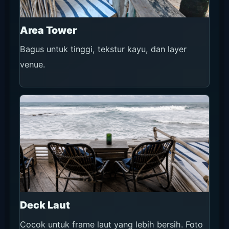
Pool Malam
Setelah lampu menyala, suasana berubah total.
Cocok untuk foto penutup.
Informasi Acara
Saat ini paling mudah dibaca sebagai satu event
malam S.A.S.H dan LYD Sunday Market
mingguan.