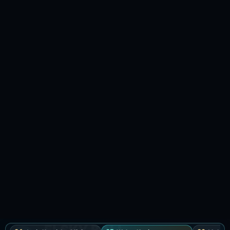
Dicek 4 Juni 2026. Pajak dan service terpisah: service
charge 8% plus pajak pemerintah 10%. Cek harga hari
event, nomor seat, ketersediaan walk-in, dan syarat
khusus WhatsApp saat booking.
Waktu Kunjungan yang
Direkomendasikan
Untuk pool time dan view siang, mulai dari siang
sampai awal sore. Untuk dining dan suasana
menjelang malam, datang lebih sore. Konfirmasi
syarat seat dan akses pool saat booking karena
bisa berubah menurut tanggal. Jika targetnya
sunset, rencanakan datang lebih awal dan hitung
waktu perjalanan.