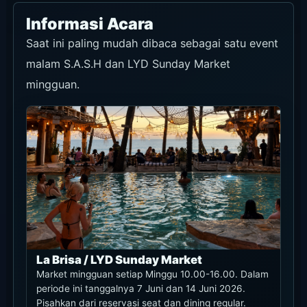
Diskon dan Promo yang Berlaku
Benefit resmi yang perlu dicek saat ini adalah
syarat reservasi tanpa belanja minimum sebelum
pukul 16.00 dari Senin sampai Rabu. Cek
kategori seat, tanggal, dan syarat hari event di
alur reservasi resmi.
BENEFIT
RESERVASI
RESMI
Tanpa
Belanja
Minimum
Sebelum