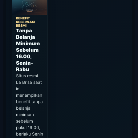
Waktu
Senin sampai
Rabu,
sebelum pukul
16.00. Syarat
berubah
menurut
kategori seat
dan slot
reservasi.
Syarat
Cek tanggal,
jam datang,
kategori seat,
pajak/biaya
layanan, dan
berlaku
tidaknya pada
hari event di
halaman resmi
dan rute
reservasi. FAQ
tetap