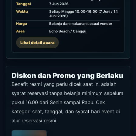
16.00,
Senin-
Rabu
Situs resmi
La Brisa saat
ini
menampilkan
benefit tanpa
belanja
minimum
sebelum
pukul 16.00,
berlaku Senin
sampai Rabu.
Penawaran
Tanpa belanja
minimum
untuk slot
reservasi yang
berlaku
sebelum pukul
16.00.