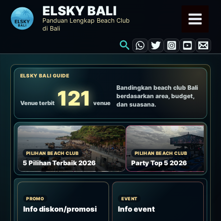
Lewati
ELSKY BALI
ke
Panduan Lengkap Beach Club
di Bali
konten
Cari
ELSKY BALI GUIDE
Bandingkan beach club Bali
121
berdasarkan area, budget,
Venue terbit
venue
dan suasana.
PILIHAN BEACH CLUB
PILIHAN BEACH CLUB
5 Pilihan Terbaik 2026
Party Top 5 2026
PROMO
EVENT
Info diskon/promosi
Info event