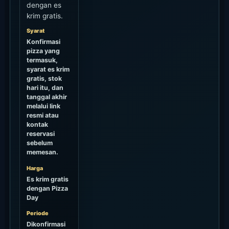
dengan es
krim gratis.
Syarat
Konfirmasi
pizza yang
termasuk,
syarat es krim
gratis, stok
hari itu, dan
tanggal akhir
melalui link
resmi atau
kontak
reservasi
sebelum
memesan.
Harga
Es krim gratis
dengan Pizza
Day
Periode
Dikonfirmasi