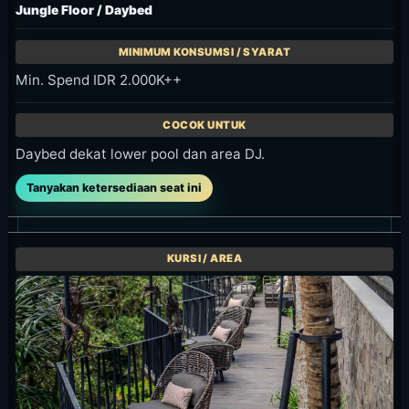
ketersediaan, dan pengecualian di layar booking.
Waktu Kunjungan yang
Disarankan
Untuk menikmati kolam dan pemandangan
siang, datanglah antara tengah hari dan awal
sore. Jika ingin bersantap sambil menikmati
suasana menjelang malam, sore hari lebih
nyaman. Tempat ini buka setiap hari pukul
10.00-20.00. Syarat kursi dan akses kolam dapat
berubah menurut tanggal, jadi konfirmasikan
saat reservasi jika menginginkan kursi tertentu.