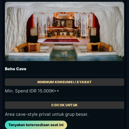
Informasi Acara
Belum ada event terbaru untuk ditampilkan. Cek
kanal sosial venue atau halaman reservasi
sebelum berkunjung.
Diskon dan Promo yang Sedang
Berlaku
Penawaran yang saat ini didukung sumber resmi
ditampilkan di bawah. Konfirmasikan
ketersediaan dan ketentuan yang dapat berubah