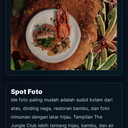
bersantap, atau foto. Lalu cek tanggal, jumlah
tamu, durasi, kursi yang diinginkan, handuk, dan
syarat akses kolam sekaligus.
Cara Reservasi dan Mulai dari
Mana
Untuk Jungle Floor Daybed (maksimal empat
tamu), perbandingan setara menempatkan Klook
pertama: harga tampil Rp1.224.000 dengan
kredit F&B Rp1.500.000, tiket masuk, dan
pembatalan gratis hingga 24 jam. GetYourGuide
berikutnya Rp1.800.000 untuk empat tamu pada
tanggal sama, termasuk pajak/biaya, kredit yang
sama, dan tiket masuk. Booking langsung