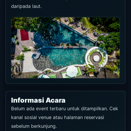
mencantumkan minimum IDR2.000.000++.
Setelah membeli di Klook, amankan slot melalui
WhatsApp resmi; untuk setiap jalur, cek tanggal
berlaku, waktu penggunaan, total akhir, dan
belanja tambahan di layar booking.
Klook
Rekomendasi
★★★★★
Syarat penggunaan
Jungle Floor Daybed untuk maksimal empat
tamu ditampilkan Rp1.224.000, termasuk kredit
F&B Rp1.500.000 dan tiket masuk. Nilai
efektifnya lebih baik daripada minimum resmi
IDR2.000.000++ dan tersedia pembatalan