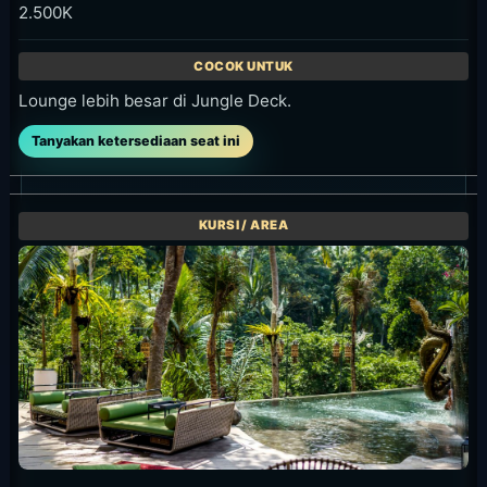
Area tertentu tanpa minimum / Walk-in
Area tertentu no minimum spend; cek area yang berlaku
saat datang/reservasi.
Kunjungan singkat tanpa mengunci seat berbayar.
Tanyakan ketersediaan seat ini
Seat yang tercantum di widget wajib dipesan minimal H-
1. Pembayaran tidak dapat diuangkan dan disertai
voucher F&B untuk menu à la carte. Cek tanggal,