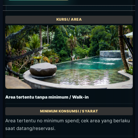
pada setiap halaman resmi sebelum memesan
atau menggunakan.
MANFAAT
17.00-TUTUP /
KARTU OCBC
DUA COCKTAIL
YANG SAMA
Diskon
Jungle
15% OCBC
Happy
atau
Hour
Signature
Signature
Cocktail
Cocktails
Kartu OCBC
KODE TJC88 /
Dua
DAYBED
yang
Diskon
Signature
memenuhi
88%
Jungle
syarat
untuk
Cocktails
mendapat
Semua
tersedia
diskon 15%
Daybed
seharga IDR
atau
Gunakan
175.000++
signature
kode TJC88
mulai pukul