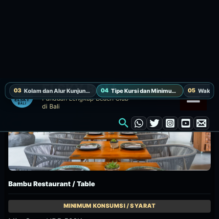
Jungle Deck / Daybed
Pembayaran booking IDR 900K / voucher F&B IDR 1.000K
nett
Daybed untuk hingga 4 tamu di Jungle Deck.
Tanyakan ketersediaan seat ini