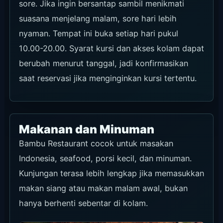
memesan.
2027,
sementara
Masa berlaku
satu paragraf
Dikonfirmasi
syarat masih
melalui blog
menampilkan
resmi yang
30 November
aktif pada 30
2025.
Juli 2026;
Konfirmasikan
tanggal akhir
masa berlaku
tidak
sebelum
dicantumkan.
digunakan.
Informas
Informas
i resmi
i resmi
Diperiksa: 18 Juni 2026
Hal yang Perlu Diputuskan
Sebelum Datang
Tentukan dulu apakah prioritasnya berenang,