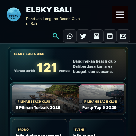
Lewati
ELSKY BALI
ke
Panduan Lengkap Beach Club
konten
di Bali
Cari
ELSKY BALI GUIDE
Bandingkan beach club
121
Bali berdasarkan area,
Venue terbit
venue
budget, dan suasana.
PILIHAN BEACH CLUB
PILIHAN BEACH CLUB
5 Pilihan Terbaik 2026
Party Top 5 2026
PROMO
EVENT
Info diskon/promosi
Info event