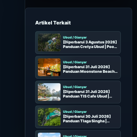
u
n
t
u
Beach Club di Area yang Sama
k
:
Ubud / Gianyar
[Diperbarui 3 Agustus 2026]
Panduan Cretya Ubud | Pool
Teras Sawah Ubud, Seat,
Booking, dan Akses
Ubud / Gianyar
[Diperbarui 31 Juli 2026]
Panduan Moonstone Beach
Lounge | Pool, Seat, Dining,
dan Booking
Ubud / Gianyar
[Diperbarui 31 Juli 2026]
Panduan TIS Cafe Ubud |
Pool, Dining, Booking, dan
Akses
Ubud / Gianyar
[Diperbarui 30 Juli 2026]
Panduan Tlaga Singha |
Kolam Tepi Sungai
Singapadu, Kursi, Harga, dan
Reservasi
Ubud / Gianyar