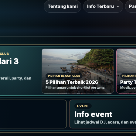
Tentang kami
Info Terbaru
Pa
 CLUB
ari 3
PILIHAN BEACH CLUB
PILIHAN
erall, party, dan
5 Pilihan Terbaik 2026
Party 
Pilihan aman untuk shortlist pertama.
Musik, po
EVENT
Info event
Lihat jadwal DJ, acara, dan ev