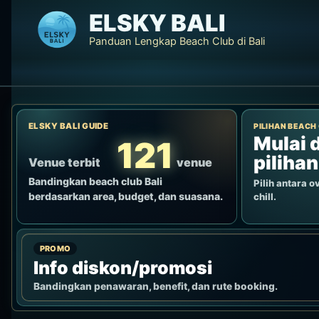
Lewati
ELSKY BALI
ke
Panduan Lengkap Beach Club di Bali
konten
ELSKY BALI GUIDE
PILIHAN BEACH
Mulai d
121
pilihan
Venue terbit
venue
Bandingkan beach club Bali
Pilih antara ov
berdasarkan area, budget, dan suasana.
chill.
PROMO
Info diskon/promosi
Bandingkan penawaran, benefit, dan rute booking.