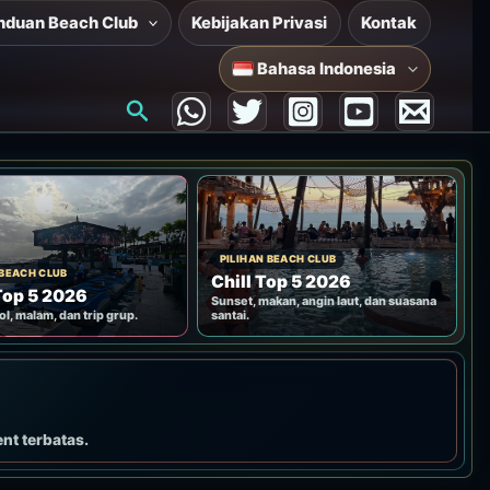
nduan Beach Club
Kebijakan Privasi
Kontak
Bahasa Indonesia
Cari
PILIHAN BEACH CLUB
 BEACH CLUB
Chill Top 5 2026
Top 5 2026
Sunset, makan, angin laut, dan suasana
ol, malam, dan trip grup.
santai.
ent terbatas.