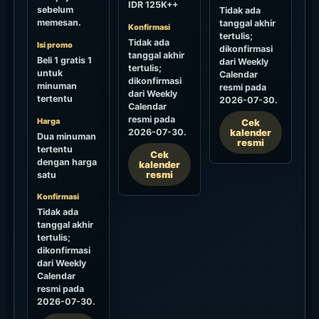
IDR 125K++
sebelum
Tidak ada
memesan.
tanggal akhir
Konfirmasi
tertulis;
Tidak ada
Isi promo
dikonfirmasi
tanggal akhir
Beli 1 gratis 1
dari Weekly
tertulis;
untuk
Calendar
dikonfirmasi
minuman
resmi pada
dari Weekly
tertentu
2026-07-30.
Calendar
resmi pada
Harga
Cek
2026-07-30.
kalender
Dua minuman
resmi
tertentu
Cek
dengan harga
kalender
resmi
satu
Konfirmasi
Tidak ada
tanggal akhir
tertulis;
dikonfirmasi
dari Weekly
Calendar
resmi pada
2026-07-30.