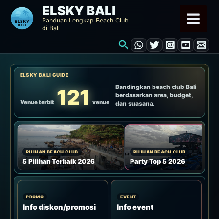
Lewati
ELSKY BALI
ke
Panduan Lengkap Beach Club
di Bali
konten
Cari
ELSKY BALI GUIDE
Bandingkan beach club Bali
121
berdasarkan area, budget,
Venue terbit
venue
dan suasana.
PILIHAN BEACH CLUB
PILIHAN BEACH CLUB
5 Pilihan Terbaik 2026
Party Top 5 2026
PROMO
EVENT
Info diskon/promosi
Info event