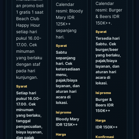
Calendar
Calendar
an promo beli
resmi: Burger
resmi: Bloody
1 gratis 1 saat
& Beers IDR
Mary IDR
Beach Club
150K++.
125K++
Happy Hour
sepanjang
setiap hari
Syarat
hari.
pukul 16.00-
Tersedia hari
Sabtu. Cek
17.00. Cek
Syarat
burger/beer
minuman
Sabtu
yang berlaku,
yang berlaku
sepanjang
pajak/biaya
hari. Cek
dengan staf
layanan, dan
ketersediaan
pada hari
aturan hari
menu,
kunjungan.
acara di
pajak/biaya
lokasi.
layanan, dan
Syarat
aturan hari
Setiap hari
Isi promo
acara di
pukul 16.00-
Burger &
lokasi.
17.00. Cek
Beers IDR
minuman
150K++
Isi promo
yang berlaku,
Bloody Mary
Harga
tanggal
IDR 125K++
pengecualian,
IDR 150K++
biaya layanan,
Harga
Konfirmasi
dan pajak