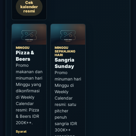
Cek
kalender
resmi
MINGGU
MINGGU
SEPANJANG
Pizza &
HARI
Beers
Sangria
Promo
Sunday
makanan dan
Promo
minuman hari
minuman hari
Minggu yang
Minggu di
dikonfirmasi
Weekly
di Weekly
Calendar
Calendar
resmi: satu
resmi: Pizza
pitcher
& Beers IDR
penuh
200K++.
sangria IDR
300K++
Syarat