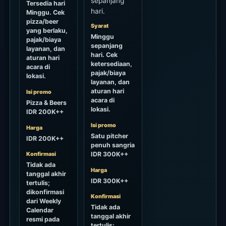
sepanjang
Tersedia hari
hari.
Minggu. Cek
pizza/beer
Syarat
yang berlaku,
Minggu
pajak/biaya
sepanjang
layanan, dan
hari. Cek
aturan hari
ketersediaan,
acara di
pajak/biaya
lokasi.
layanan, dan
aturan hari
Isi promo
acara di
Pizza & Beers
lokasi.
IDR 200K++
Isi promo
Harga
Satu pitcher
IDR 200K++
penuh sangria
IDR 300K++
Konfirmasi
Tidak ada
Harga
tanggal akhir
IDR 300K++
tertulis;
dikonfirmasi
Konfirmasi
dari Weekly
Tidak ada
Calendar
tanggal akhir
resmi pada
tertulis;