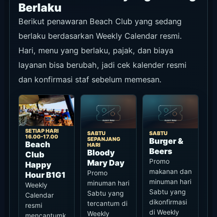
Berlaku
Berikut penawaran Beach Club yang sedang
berlaku berdasarkan Weekly Calendar resmi.
Hari, menu yang berlaku, pajak, dan biaya
layanan bisa berubah, jadi cek kalender resmi
dan konfirmasi staf sebelum memesan.
SETIAP HARI
SABTU
SABTU
16.00-17.00
SEPANJANG
Burger &
Beach
HARI
Beers
Bloody
Club
Promo
Mary Day
Happy
makanan dan
Promo
Hour B1G1
minuman hari
minuman hari
Weekly
Sabtu yang
Sabtu yang
Calendar
dikonfirmasi
tercantum di
resmi
di Weekly
Weekly
mencantumk