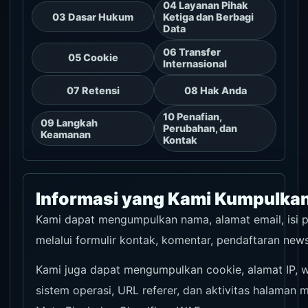
04 Layanan Pihak
03 Dasar Hukum
Ketiga dan Berbagi
Data
06 Transfer
05 Cookie
Internasional
07 Retensi
08 Hak Anda
10 Penafian,
09 Langkah
Perubahan, dan
Keamanan
Kontak
Informasi yang Kami Kumpulka
Kami dapat mengumpulkan nama, alamat email, isi pe
melalui formulir kontak, komentar, pendaftaran news
Kami juga dapat mengumpulkan cookie, alamat IP, w
sistem operasi, URL referer, dan aktivitas halaman m