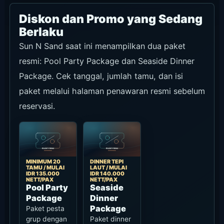
Diskon dan Promo yang Sedang
Berlaku
Sun N Sand saat ini menampilkan dua paket
resmi: Pool Party Package dan Seaside Dinner
Package. Cek tanggal, jumlah tamu, dan isi
paket melalui halaman penawaran resmi sebelum
reservasi.
MINIMUM 20
DINNER TEPI
TAMU / MULAI
LAUT / MULAI
IDR 135.000
IDR 140.000
NETT/PAX
NETT/PAX
Pool Party
Seaside
Package
Dinner
Package
Paket pesta
grup dengan
Paket dinner