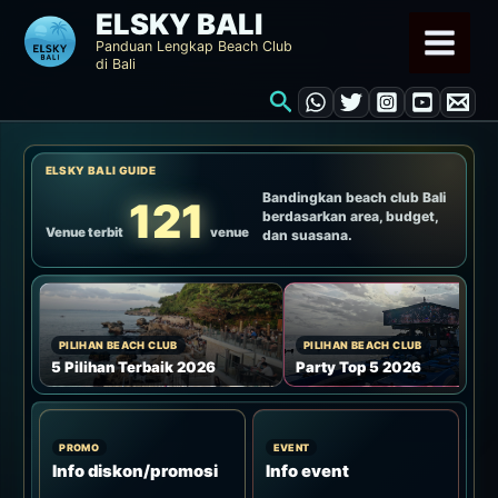
Lewati
ELSKY BALI
ke
Panduan Lengkap Beach Club
di Bali
konten
Cari
ELSKY BALI GUIDE
Bandingkan beach club Bali
121
berdasarkan area, budget,
Venue terbit
venue
dan suasana.
PILIHAN BEACH CLUB
PILIHAN BEACH CLUB
5 Pilihan Terbaik 2026
Party Top 5 2026
PROMO
EVENT
Info diskon/promosi
Info event