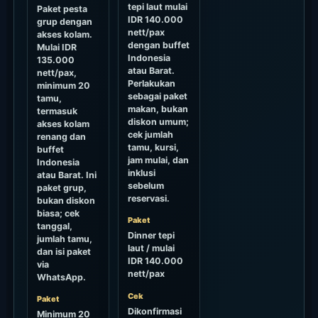
tepi laut mulai
Paket pesta
IDR 140.000
grup dengan
nett/pax
akses kolam.
dengan buffet
Mulai IDR
Indonesia
135.000
atau Barat.
nett/pax,
Perlakukan
minimum 20
sebagai paket
tamu,
makan, bukan
termasuk
diskon umum;
akses kolam
cek jumlah
renang dan
tamu, kursi,
buffet
jam mulai, dan
Indonesia
inklusi
atau Barat. Ini
sebelum
paket grup,
reservasi.
bukan diskon
biasa; cek
Paket
tanggal,
Dinner tepi
jumlah tamu,
laut / mulai
dan isi paket
IDR 140.000
via
nett/pax
WhatsApp.
Cek
Paket
Dikonfirmasi
Minimum 20