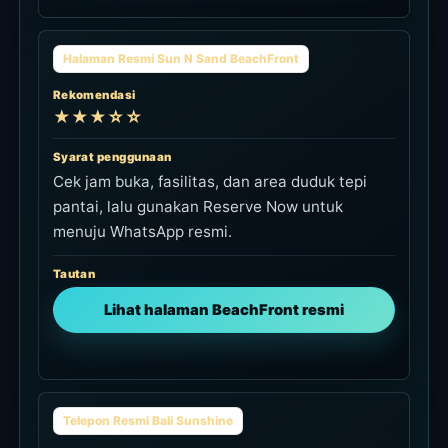
Halaman Resmi Sun N Sand BeachFront
Rekomendasi
★★★☆☆
Syarat penggunaan
Cek jam buka, fasilitas, dan area duduk tepi
pantai, lalu gunakan Reserve Now untuk
menuju WhatsApp resmi.
Tautan
Lihat halaman BeachFront resmi
Telepon Resmi Bali Sunshine