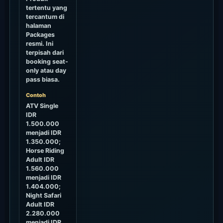
tertentu yang
tercantum di
halaman
Packages
resmi. Ini
terpisah dari
booking seat-
only atau day
pass biasa.
Contoh
ATV Single
IDR
1.500.000
menjadi IDR
1.350.000;
Horse Riding
Adult IDR
1.560.000
menjadi IDR
1.404.000;
Night Safari
Adult IDR
2.280.000
menjadi IDR