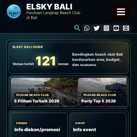
Lewati
ELSKY BALI
ke
Panduan Lengkap Beach Club
di Bali
konten
Cari
ELSKY BALI GUIDE
Bandingkan beach club Bali
121
berdasarkan area, budget,
Venue terbit
venue
dan suasana.
PILIHAN BEACH CLUB
PILIHAN BEACH CLUB
5 Pilihan Terbaik 2026
Party Top 5 2026
PROMO
EVENT
Info diskon/promosi
Info event