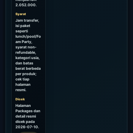
2.052.000.
Syarat
Jam transfer,
isi paket
seperti
lunch/pool/Fo
am Party,
syarat non-
refundable,
kategori usia,
dan batas
berat berbeda
per produk;
cek tiap
halaman
resmi.
Dicek
Halaman
Packages dan
detail resmi
dicek pada
2026-07-10.