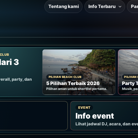
Tentang kami
Info Terbaru
Pa
 CLUB
ari 3
PILIHAN BEACH CLUB
PILIHAN
erall, party, dan
5 Pilihan Terbaik 2026
Party 
Pilihan aman untuk shortlist pertama.
Musik, po
EVENT
Info event
Lihat jadwal DJ, acara, dan ev