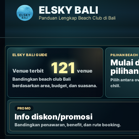
Lewati
ELSKY BALI
ke
Panduan Lengkap Beach Club di Bali
konten
ELSKY BALI GUIDE
PILIHAN BEACH
Mulai d
121
pilihan
Venue terbit
venue
Bandingkan beach club Bali
Pilih antara ov
berdasarkan area, budget, dan suasana.
chill.
PROMO
Info diskon/promosi
Bandingkan penawaran, benefit, dan rute booking.