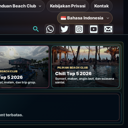
nduan Beach Club
Kebijakan Privasi
Kontak
Bahasa Indonesia
Cari
PILIHAN BEACH CLUB
 BEACH CLUB
Chill Top 5 2026
Top 5 2026
Sunset, makan, angin laut, dan suasana
ol, malam, dan trip grup.
santai.
ent terbatas.