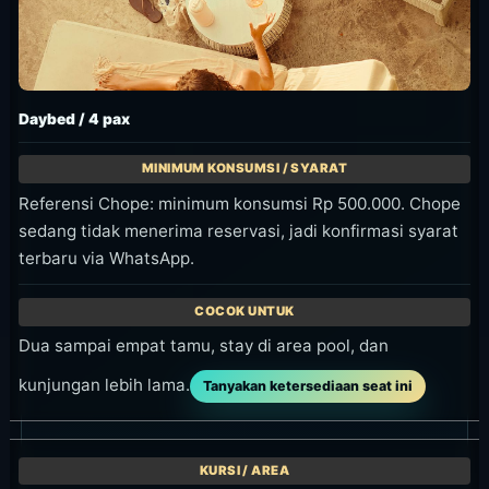
Friday Live Band + Buffet
Dikenal sebagai format live band dan all-you-can-
eat buffet pada hari Jumat. Cek jam, harga, dan
kondisi seat minggu itu lewat Instagram atau
WhatsApp sebelum datang.
Waktu
Setiap Jumat; cek jam untuk minggu itu
sebelum datang
Harga
Cek kanal resmi atau WhatsApp
sebelum datang
Lihat detail acara
Diskon dan Promo yang Berlaku
Mazu paling mudah dinikmati dengan memilih
jam dan tipe seat yang tepat. Cek Happy Hour