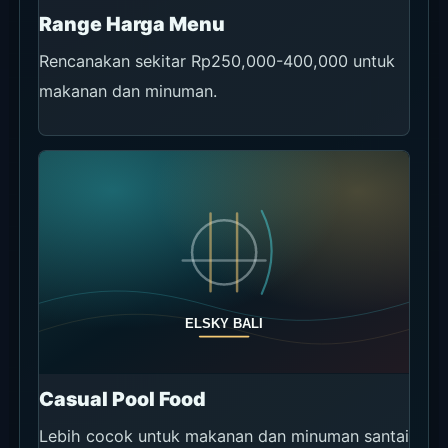
Tautan
Lihat Chope
Akses dan Google Map
Mazu berada di sisi Balangan / Pecatu. Mudah
digabung dengan rencana Uluwatu atau
Jimbaran, tetapi transfer lebih panjang dari
Seminyak, Canggu, atau Ubud.
Bali Holiday Secrets dipakai untuk transportasi,
bukan booking Mazu. Jika ingin stay dari sunset
sampai malam, atau menggabungkan beberapa
spot Bali selatan, atur ride terpisah dari