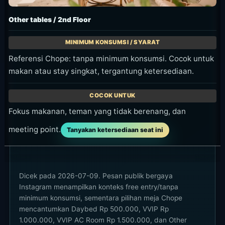
Transport balik
Makan malam tetap di Balangan atau
pindah
Cek operasional terbaru di Instagram
Cara Booking dan Jalur
Reservasi
Mazu Beach Club Bali belum memiliki halaman
reservasi resmi yang terkonfirmasi, jadi gunakan
WhatsApp terlebih dahulu untuk mengecek
tempat duduk, daybed, area VVIP, dan
keramaian pada hari acara. Chope memiliki