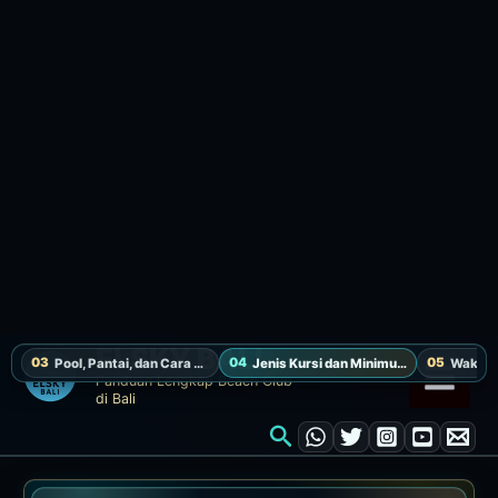
Referensi Chope: minimum konsumsi Rp 1.000.000.
Chope sedang tidak menerima reservasi, jadi konfirmasi
syarat terbaru via WhatsApp.
Grup, bottle, makanan, dan stay lebih lama.
Tanyakan ketersediaan seat ini