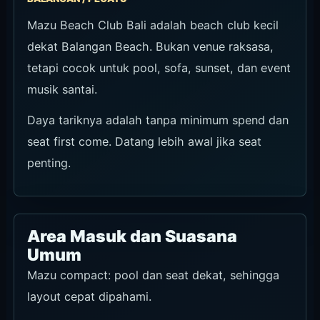
Dicek pada 2026-07-09. Pesan publik bergaya
Instagram menampilkan konteks free entry/tanpa
minimum konsumsi, sementara pilihan meja Chope
mencantumkan Daybed Rp 500.000, VVIP Rp
1.000.000, VVIP AC Room Rp 1.500.000, dan Other
tables / 2nd Floor tanpa minimum konsumsi. Chope saat
ini menyatakan tidak menerima reservasi, jadi konfirmasi
pemesanan final, deposit, dan perlakuan kredit F&B
melalui WhatsApp.
Waktu Kunjungan yang
Direkomendasikan
Untuk pool time dan view siang, mulai dari siang
sampai awal sore. Untuk dining dan suasana
menjelang malam, datang lebih sore. Konfirmasi