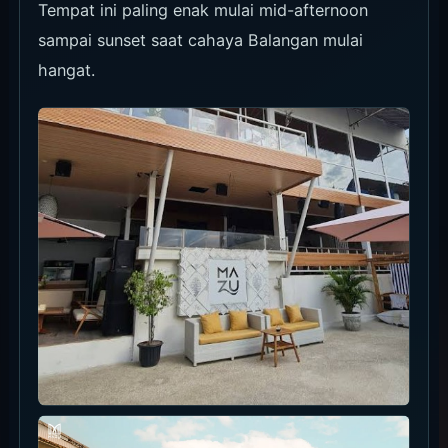
syarat seat dan akses pool saat booking karena
bisa berubah menurut tanggal. Jika targetnya
sunset, rencanakan datang lebih awal dan hitung
waktu perjalanan.
Makanan dan Minuman
Budget-nya casual dan cocok untuk makanan
serta minuman ringan di sisi pool.
Ada info Friday live band dan all-you-can-eat
buffet, jadi konfirmasi jadwal sebelum datang.