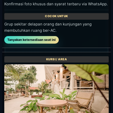
itu untuk item
pilihan bottle
order.
terpilih.
dan stok
Lihat
lewat Chope
menu
Cek
serta
PDF
syarat di
WhatsApp
Chope
sebelum
datang.
Lihat
Bottle
Promo
Hal yang Perlu Diputuskan
Sebelum Datang
Datang awal untuk seat atau hanya
stop singkat
Mau event Jumat atau hari yang lebih
tenang