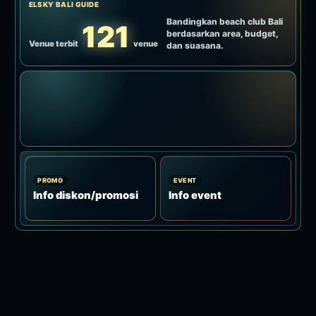
VVIP AC Room / 8 pax
Referensi Chope: minimum konsumsi Rp 1.500.000.
Konfirmasi foto khusus dan syarat terbaru via WhatsApp.
Grup sekitar delapan orang dan kunjungan yang
membutuhkan ruang ber-AC.
Tanyakan ketersediaan seat ini