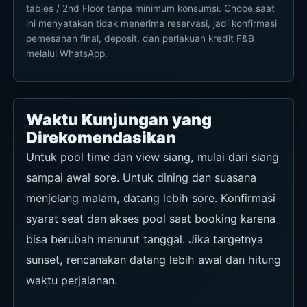
halaman Mazu yang sesuai dan berguna untuk
referensi tipe tempat serta minimum konsumsi,
tetapi Chope menampilkan bahwa reservasi
belum diterima di sana. Gunakan Chope sebagai
referensi, lalu konfirmasi akhir lewat WhatsApp.
Instagram, Bali.com, dan Google Maps berguna
untuk mengecek suasana atau lokasi, tetapi
bukan baris utama tabel reservasi.
WhatsApp
Rekomendasi
★★★★★
Syarat penggunaan
Gunakan ini terlebih dahulu untuk mengecek
jam buka, ketersediaan, daybed, area VVIP, dan
keramaian pada hari acara. Tidak ada halaman