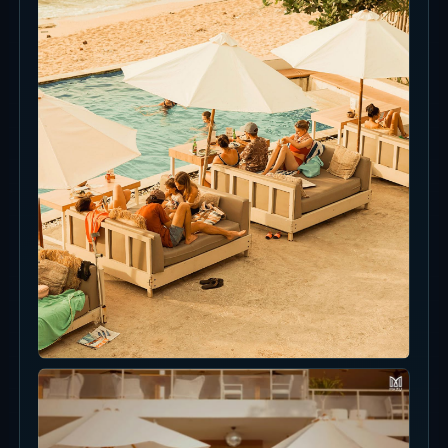
Friday Buffet / Live Band
Jumat ada info Live Band dan All You Can Eat
Buffet. Konfirmasi jadwal sebelum datang.
Spot Foto
Gunakan payung putih, garis pool, dan cahaya
sunset Balangan untuk foto.
Logo, pool-front sofa, dan sunset seat mudah
dipakai.