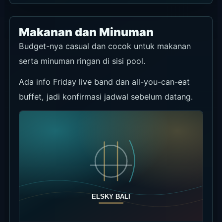
reservasi resmi Mazu yang terkonfirmasi.
Tautan
Chat WhatsApp
Chope (hanya referensi)
Rekomendasi
★★★★☆
Syarat penggunaan
Halaman Chope yang sesuai untuk Mazu dapat
dipakai sebagai referensi tipe tempat dan
minimum konsumsi. Chope menampilkan
bahwa reservasi belum diterima di sana, jadi
konfirmasi akhir lewat WhatsApp.