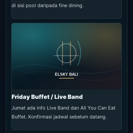
pengecekan venue.
Dari
Estimasi
Uluwatu /
Sekitar 15-35 menit
Mudah diga
Pecatu
dengan mobil
selatan ata
Jimbaran /
Sekitar 35-70 menit
Sisakan wak
Airport
dengan mobil
sebelum pu
Seminyak /
Sekitar 75-130 menit
Atur mobil 
Canggu
dengan mobil
Sekitar 100-150 menit
Jadikan age
Ubud
dengan mobil
lebih.