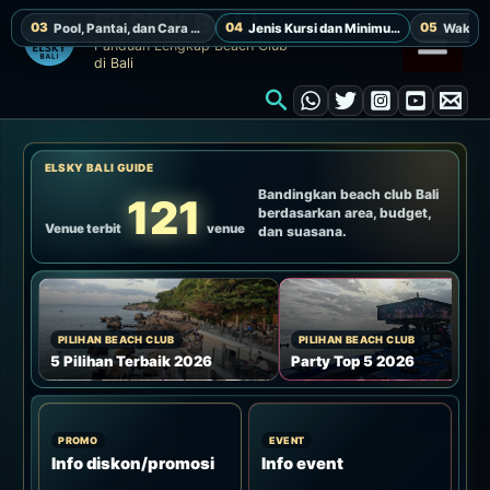
Lewati
ELSKY BALI
ke
Panduan Lengkap Beach Club
di Bali
konten
Cari
ELSKY BALI GUIDE
Bandingkan beach club Bali
121
berdasarkan area, budget,
Venue terbit
venue
dan suasana.
PILIHAN BEACH CLUB
PILIHAN BEACH CLUB
5 Pilihan Terbaik 2026
Party Top 5 2026
PROMO
EVENT
Info diskon/promosi
Info event