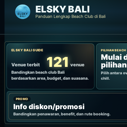
Lewati
ELSKY BALI
ke
Panduan Lengkap Beach Club di Bali
konten
ELSKY BALI GUIDE
PILIHAN BEACH
Mulai d
121
pilihan
Venue terbit
venue
Bandingkan beach club Bali
Pilih antara ov
berdasarkan area, budget, dan suasana.
chill.
PROMO
Info diskon/promosi
Bandingkan penawaran, benefit, dan rute booking.