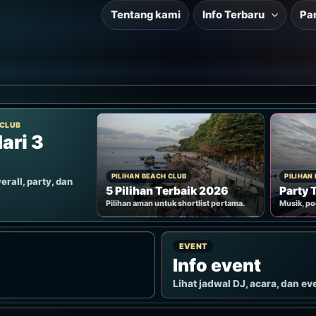
Tentang kami
Info Terbaru
Pa
 CLUB
ari 3
PILIHAN BEACH CLUB
PILIHAN
erall, party, dan
5 Pilihan Terbaik 2026
Party 
Pilihan aman untuk shortlist pertama.
Musik, po
EVENT
Info event
Lihat jadwal DJ, acara, dan ev