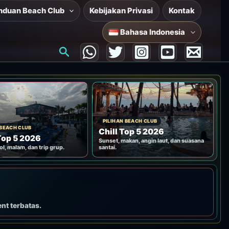
nduan Beach Club
Kebijakan Privasi
Kontak
Bahasa Indonesia
Cari
PILIHAN BEACH CLUB
 BEACH CLUB
Chill Top 5 2026
Top 5 2026
Sunset, makan, angin laut, dan suasana
ol, malam, dan trip grup.
santai.
ent terbatas.