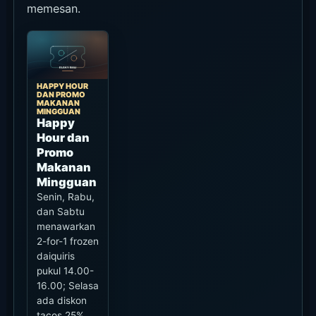
memesan.
HAPPY HOUR
DAN PROMO
MAKANAN
MINGGUAN
Happy
Hour dan
Promo
Makanan
Mingguan
Senin, Rabu,
dan Sabtu
menawarkan
2-for-1 frozen
daiquiris
pukul 14.00-
16.00; Selasa
ada diskon
tacos 25%