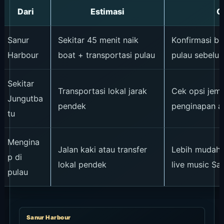
Dari
Estimasi
C
Sanur
Sekitar 45 menit naik
Konfirmasi bo
Harbour
boat + transportasi pulau
pulau sebelu
Sekitar
Transportasi lokal jarak
Cek opsi jemp
Jungutba
pendek
penginapan at
tu
Mengina
Jalan kaki atau transfer
Lebih mudah j
p di
lokal pendek
live music Sa
pulau
Sanur Harbour