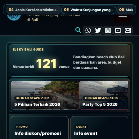
Lewati
ELSKY BALI
ke
Panduan Lengkap Beach Club
di Bali
konten
Cari
ELSKY BALI GUIDE
Bandingkan beach club Bali
121
berdasarkan area, budget,
Venue terbit
venue
dan suasana.
PILIHAN BEACH CLUB
PILIHAN BEACH CLUB
5 Pilihan Terbaik 2026
Party Top 5 2026
PROMO
EVENT
Info diskon/promosi
Info event