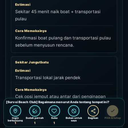
Estimasi
Sekitar 45 menit naik boat + transportasi
pulau
Cara Memakainya
Konfirmasi boat pulang dan transportasi pulau
sebelum menyusun rencana.
Sekitar Jungutbatu
Estimasi
Transportasi lokal jarak pendek
Cara Memakainya
Cek opsi jemput atau antar dari penginapan
atau titik kedatangan.
Menginap di pulau
Estimasi